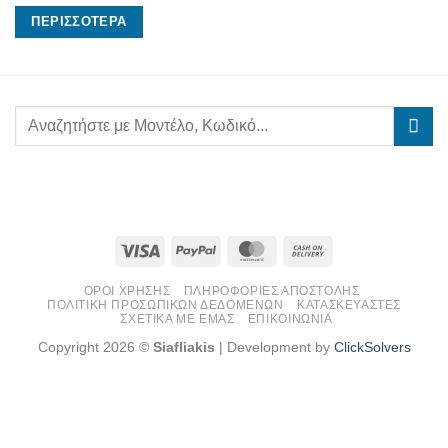
ΠΕΡΙΣΣΌΤΕΡΑ
Visa
PayPal
MasterCard
Cash
On
ΌΡΟΙ ΧΡΉΣΗΣ
ΠΛΗΡΟΦΟΡΊΕΣ ΑΠΟΣΤΟΛΉΣ
Delivery
ΠΟΛΙΤΙΚΉ ΠΡΟΣΩΠΙΚΏΝ ΔΕΔΟΜΈΝΩΝ
ΚΑΤΑΣΚΕΥΑΣΤΈΣ
ΣΧΕΤΙΚΆ ΜΕ ΕΜΆΣ
ΕΠΙΚΟΙΝΩΝΊΑ
Copyright 2026 ©
Siafliakis
| Development by
ClickSolvers