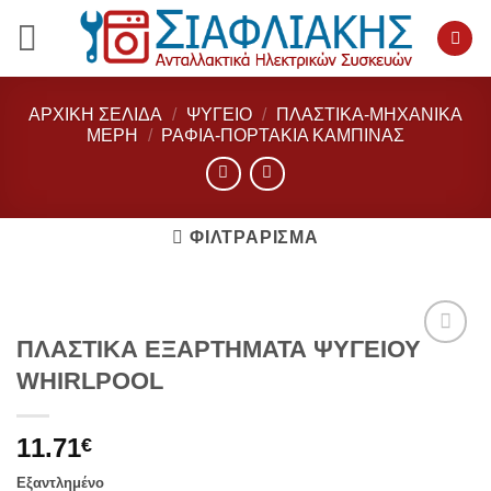
Μετάβαση
στο
περιεχόμενο
ΑΡΧΙΚΉ ΣΕΛΊΔΑ
/
ΨΥΓΕΙΟ
/
ΠΛΑΣΤΙΚΑ-ΜΗΧΑΝΙΚΑ
ΜΕΡΗ
/
ΡΆΦΙΑ-ΠΟΡΤΆΚΙΑ ΚΑΜΠΊΝΑΣ
ΦΙΛΤΡΆΡΙΣΜΑ
ΠΛΑΣΤΙΚΑ ΕΞΑΡΤΗΜΑΤΑ ΨΥΓΕΙΟΥ
Add to
WHIRLPOOL
wishlist
11.71
€
Εξαντλημένο