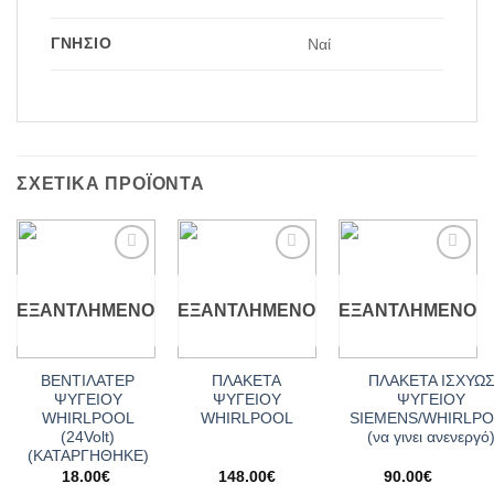
ΓΝΉΣΙΟ
Ναί
ΣΧΕΤΙΚΆ ΠΡΟΪΌΝΤΑ
Add to
Add to
Add to
wishlist
wishlist
wishlist
ΕΞΑΝΤΛΗΜΈΝΟ
ΕΞΑΝΤΛΗΜΈΝΟ
ΕΞΑΝΤΛΗΜΈΝΟ
ΒΕΝΤΙΛΑΤΕΡ
ΠΛΑΚΕΤΑ
ΠΛΑΚΕΤΑ ΙΣΧΥΩ
ΨΥΓΕΙΟY
ΨΥΓΕΙΟΥ
ΨΥΓΕΙΟΥ
WHIRLPOOL
WHIRLPOOL
SIEMENS/WHIRLP
(24Volt)
(να γινει ανενεργό
(ΚΑΤΑΡΓΗΘΗΚΕ)
18.00
€
148.00
€
90.00
€