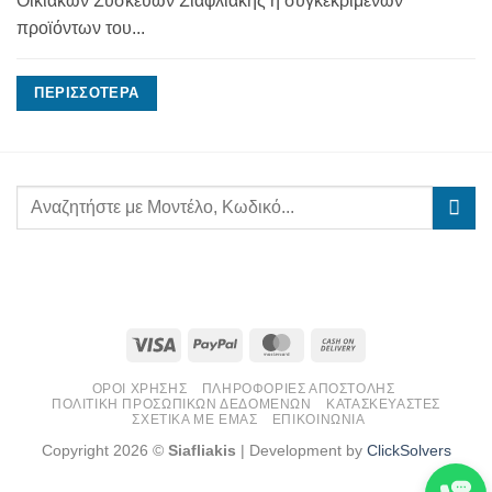
Οικιακών Συσκευών Σιαφλιάκης ή συγκεκριμένων
προϊόντων του...
ΠΕΡΙΣΣΌΤΕΡΑ
Visa
PayPal
MasterCard
Cash
On
ΌΡΟΙ ΧΡΉΣΗΣ
ΠΛΗΡΟΦΟΡΊΕΣ ΑΠΟΣΤΟΛΉΣ
Delivery
ΠΟΛΙΤΙΚΉ ΠΡΟΣΩΠΙΚΏΝ ΔΕΔΟΜΈΝΩΝ
ΚΑΤΑΣΚΕΥΑΣΤΈΣ
ΣΧΕΤΙΚΆ ΜΕ ΕΜΆΣ
ΕΠΙΚΟΙΝΩΝΊΑ
Copyright 2026 ©
Siafliakis
| Development by
ClickSolvers