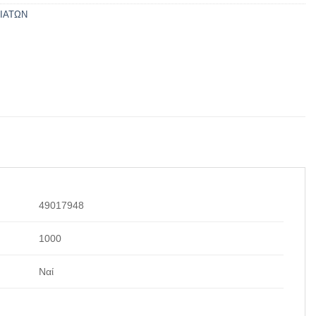
ΙΑΤΩΝ
49017948
1000
Ναί