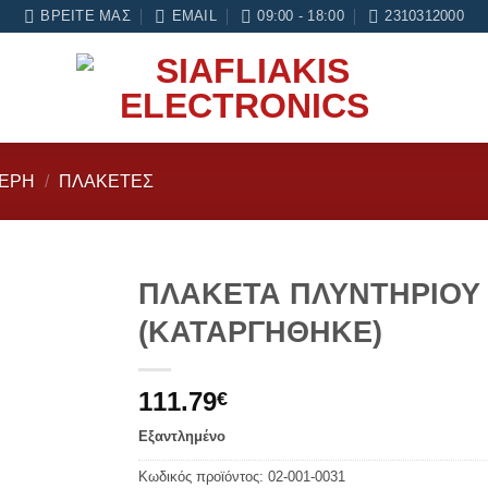
 μήνες εγγύηση σε κάθε εργασία Service
ΒΡΕΊΤΕ ΜΑΣ
EMAIL
09:00 - 18:00
2310312000
ΜΈΡΗ
/
ΠΛΑΚΈΤΕΣ
ΠΛΑΚΕΤΑ ΠΛΥΝΤΗΡΙΟΥ
(ΚΑΤΑΡΓΗΘΗΚΕ)
Add to
wishlist
111.79
€
Εξαντλημένο
Κωδικός προϊόντος:
02-001-0031