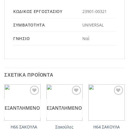
ΚΩΔΙΚΌΣ ΕΡΓΟΣΤΑΣΊΟΥ
23901-00321
ΣΥΜΒΑΤΌΤΗΤΑ
UNIVERSAL
ΓΝΉΣΙΟ
Ναί
ΣΧΕΤΙΚΆ ΠΡΟΪΌΝΤΑ
Add to
Add to
Add to
wishlist
wishlist
wishlist
ΕΞΑΝΤΛΗΜΈΝΟ
ΕΞΑΝΤΛΗΜΈΝΟ
Η66 ΣΑΚΟΥΛΑ
Σακούλες
H64 ΣΑΚΟΥΛΑ