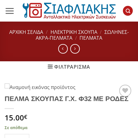
Μετάβαση
στο
περιεχόμενο
ΑΡΧΙΚΉ ΣΕΛΊΔΑ
/
ΗΛΕΚΤΡΙΚΗ ΣΚΟΥΠΑ
/
ΣΩΛΉΝΕΣ-
ΑΚΡΑ-ΠΕΛΜΑΤΑ
/
ΠΕΛΜΑΤΑ
ΦΙΛΤΡΆΡΙΣΜΑ
ΠΕΛΜΑ ΣΚΟΥΠΑΣ Γ.Χ. Φ32 ΜΕ ΡΟΔΕΣ
Add to
wishlist
15.00
€
Σε απόθεμα
ΠΕΛΜΑ ΣΚΟΥΠΑΣ Γ.Χ. Φ32 ΜΕ ΡΟΔΕΣ ποσότητα