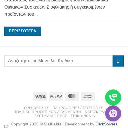
Οικιακών Συσκευών Σιαφλιάκης ή συγκεκριμένων
προϊόντων του...
ΠΕΡΙΣΣΌΤΕΡΑ
Visa
PayPal
MasterCard
Cash
On
ΌΡΟΙ ΧΡΉΣΗΣ
ΠΛΗΡΟΦΟΡΊΕΣ ΑΠΟΣΤΟΛΉΣ
Delivery
ΠΟΛΙΤΙΚΉ ΠΡΟΣΩΠΙΚΏΝ ΔΕΔΟΜΈΝΩΝ
ΚΑΤΑΣΚΕΥΑΣΤΈΣ
ΣΧΕΤΙΚΆ ΜΕ ΕΜΆΣ
ΕΠΙΚΟΙΝΩΝΊΑ
Copyright 2026 ©
Siafliakis
| Development by
ClickSolvers