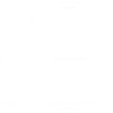
WHIRLPOOL
150.00
€
Add to
Add to
wishlist
wishlist
Ο
ΕΞΑΝΤΛΗΜΈΝΟ
+
ΠΛΑΚΕΤΑ ΠΛΥΝΤΗΡΙΟΥ ΡΟΥΧΩΝ
 WHIRLPOOL
WHIRLPOOL