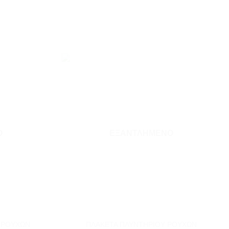
Add to
Add to
wishlist
wishlist
Ο
ΕΞΑΝΤΛΗΜΈΝΟ
+
 ΡΟΥΧΩΝ
ΠΛΑΚΕΤΑ ΠΛΥΝΤΗΡΙΟΥ ΡΟΥΧΩΝ