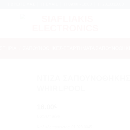
6 μήνες εγγύηση σε κάθε εργασία Service
ΒΡΕΊΤΕ ΜΑΣ
EMAIL
09:00 - 18:00
2310312000
ΙΣΤΗΡΙΑ
/
ΣΑΠΟΥΝΟΘΉΚΕΣ-ΕΞΑΡΤΗΜΑΤΑ ΣΑΠΟΥΝΟΘΗΚ
ΝΤΙΖΑ ΣΑΠΟΥΝΟΘΗΚΗΣ
WHIRLPOOL
Add to
wishlist
16.00
€
Εξαντλημένο
Κωδικός προϊόντος:
01-023-0045