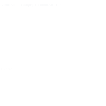
α
,
Σαπουνοθήκες-εξαρτηματα σαπουνοθηκης
2128092