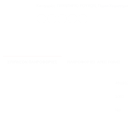
Κατηγορίες:
ΠΛΥΝΤΗΡΙΟ ΡΟΥΧΩΝ
,
Πορτα-Χειριστηρι
ΕΠΙΠΛΈΟΝ ΠΛΗΡΟΦΟΡΊΕΣ
ΠΛΗΡΟΦΟΡΊΕΣ ΑΠΟΣΤΟΛΉΣ
48193
1002
Ναί