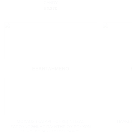
CANDY
52.37
€
Add to
wishlist
ΕΞΑΝΤΛΗΜΈΝΟ
+
+
ΜΟΧΛΟΣ (ΚΑΤΑΡΓΗΘΗΚΕ) ΝΤΙΖΑΣ
ΠΛΑΚΕ
ΣΑΠΟΥΝΟΘΗΚΗΣ ΠΛΥΝΤΗΡΙΟΥ ΡΟΥΧΩΝ
WHIRLPOOL (ΚΑΤΑΡΓΗΘΗΚΕ)