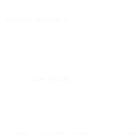
ΣΧΕΤΙΚΆ ΠΡΟΪΌΝΤΑ
Add to
wishlist
ΕΞΑΝΤΛΗΜΈΝΟ
+
+
ΧΕΙΡΙΣΤΗΡΙΟ ΠΛΥΝΤΗΡΙΟΥ ΡΟΥΧΩΝ
ΠΛΑΚΕ