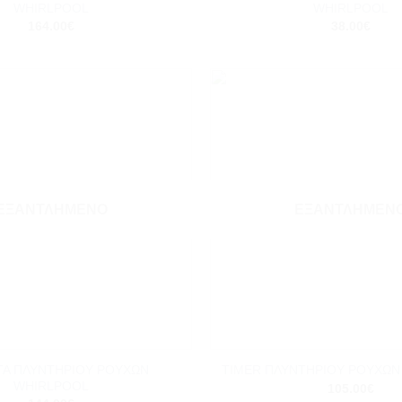
WHIRLPOOL
WHIRLPOOL
164.00
€
38.00
€
Add to
wishlist
ΕΞΑΝΤΛΗΜΈΝΟ
ΕΞΑΝΤΛΗΜΈΝ
+
ΤΑ ΠΛΥΝΤΗΡΙΟΥ ΡΟΥΧΩΝ
TIMER ΠΛΥΝΤΗΡΙΟΥ ΡΟΥΧΩΝ
WHIRLPOOL
105.00
€