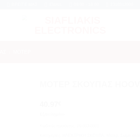
6 μήνες εγγύηση σε κάθε εργασία Service
ΒΡΕΊΤΕ ΜΑΣ
EMAIL
09:00 - 18:00
2310312000
ΑΣ
/
ΜΟΤΈΡ
ΜΟΤΕΡ ΣΚΟΥΠΑΣ HOO
Add to
40.97
wishlist
€
Εξαντλημένο
Κωδικός προϊόντος:
06-003-0001
Κατηγορίες:
ΗΛΕΚΤΡΙΚΗ ΣΚΟΥΠΑ
,
Μοτέρ
,
Σώμα σκο