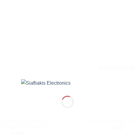
Add to
wishlist
ΕΞΑΝΤΛΗΜΈΝ
+
ΚΟΥΠΑΣ ΓΕΝΙΚΗΣ ΧΡΗΣΗΣ
ΦΙΛΤΡΟ ΣΚΟΥΠΑΚΙ H
ΙΖΟΜΕΝΟ (VAC405UN)
7.06
€
13.00
€