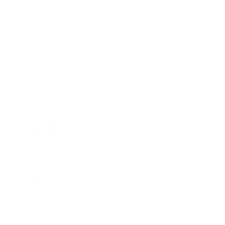
49023996
1000
Ναί