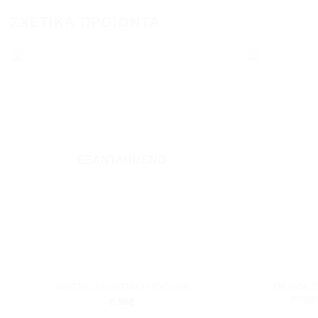
ΣΧΕΤΙΚΆ ΠΡΟΪΌΝΤΑ
Add to
wishlist
ΕΞΑΝΤΛΗΜΈΝΟ
+
+
ΠΕΛΜΑ Σ
ΦΙΛΤΡΟ ΣΚΟΥΠΑΚΙ HOOVER
ΡΥΘΜ
8.98
€