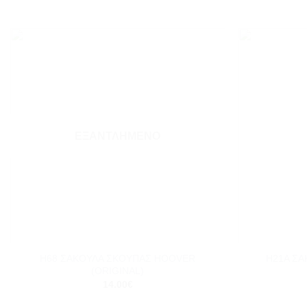
Add to
wishlist
ΕΞΑΝΤΛΗΜΈΝΟ
+
+
Η68 ΣΑΚΟΥΛΑ ΣΚΟΥΠΑΣ HOOVER
Η21Α Σ
(ORIGINAL)
14.00
€