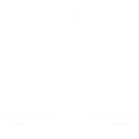
Add to
wishlist
+
ΑΚΟΥΛΑ ΣΚΟΥΠΑΣ HOOVER
ΦΙΛΤΡΟ ΣΚΟΥΠΑΣ U60 
14.90
€
20.69
€