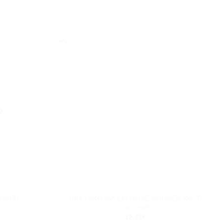
Add to
Add to
wishlist
wishlist
Ο
+
H64 ΣΑΚΟΥΛΑ ΣΚΟΥΠΑΣ HOOVER ΧΑΡΤΙ
OOVER
(original)
12.28
€