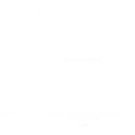
Add to
Add to
wishlist
wishlist
ΕΞΑΝΤΛΗΜΈΝΟ
+
ΦΙΛΤΡΟ ΜΟΤΕΡ ΣΚΟΥΠΑΣ HOOVER
HOOVER
(ΚΑΤΑΡΓΗΘΗΚΕ)
7.00
€