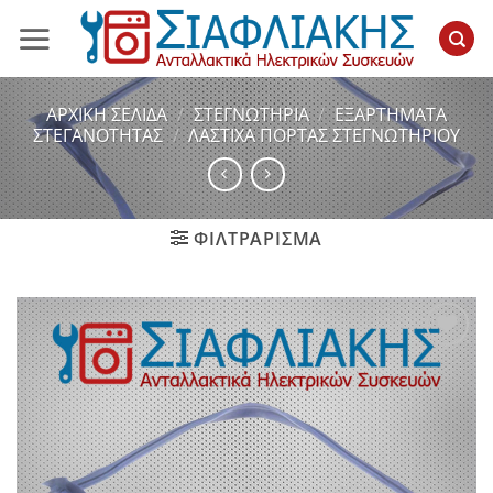
Μετάβαση
στο
περιεχόμενο
ΑΡΧΙΚΉ ΣΕΛΊΔΑ
/
ΣΤΕΓΝΩΤΗΡΙΑ
/
ΕΞΑΡΤΗΜΑΤΑ
ΣΤΕΓΑΝΟΤΗΤΑΣ
/
ΛΑΣΤΙΧΑ ΠΟΡΤΑΣ ΣΤΕΓΝΩΤΗΡΙΟΥ
ΦΙΛΤΡΆΡΙΣΜΑ
Add to
wishlist