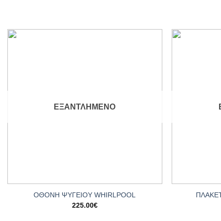
Add to
wishlist
ΕΞΑΝΤΛΗΜΈΝΟ
+
+
ΟΘΟΝΗ ΨΥΓΕΙΟΥ WHIRLPOOL
ΠΛΑΚΕ
225.00
€