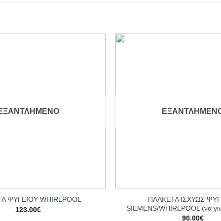
Add to
wishlist
ΕΞΑΝΤΛΗΜΈΝΟ
ΕΞΑΝΤΛΗΜΈΝ
+
ΠΛΑΚΕΤΑ ΙΣΧΥΩΣ ΨΥ
ΤΑ ΨΥΓΕΙΟΥ WHIRLPOOL
SIEMENS/WHIRLPOOL (να γινε
123.00
€
90.00
€