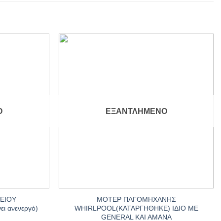
Add to
Add to
wishlist
wishlist
Ο
ΕΞΑΝΤΛΗΜΈΝΟ
+
ΓΕΙΟΥ
ΜΟΤΕΡ ΠΑΓΟΜΗΧΑΝΗΣ
ι ανενεργό)
WHIRLPOOL(ΚΑΤΑΡΓΗΘΗΚΕ) ΙΔΙΟ ΜΕ
GENERAL KAI AMANA