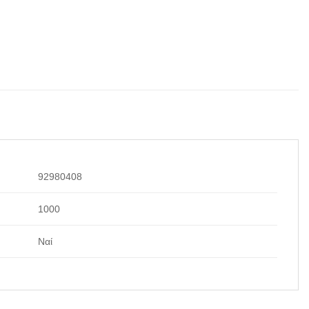
92980408
1000
Ναί