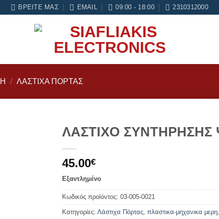
ς εγγύηση σε κάθε εργασία Service
ΒΡΕΊΤΕ ΜΑΣ
EMAIL
09:00 - 18:00
2310312000
ΡΗ
/
ΛΆΣΤΙΧΑ ΠΌΡΤΑΣ
ΛΑΣΤΙΧΟ ΣΥΝΤΗΡΗΣΗΣ
Add to
45.00
wishlist
€
Εξαντλημένο
Κωδικός προϊόντος:
03-005-0021
Κατηγορίες:
Λάστιχα Πόρτας
,
πλαστικα-μηχανικα μερη