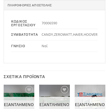
ΠΛΗΡΟΦΟΡΊΕΣ ΑΠΟΣΤΟΛΉΣ
ΚΩΔΙΚΌΣ
70006590
ΕΡΓΟΣΤΑΣΊΟΥ
ΣΥΜΒΑΤΌΤΗΤΑ
CANDY,ZEROWATT,HAIER,HOOVER
ΓΝΉΣΙΟ
Ναί
ΣΧΕΤΙΚΆ ΠΡΟΪΌΝΤΑ
Add to
Add to
Add to
wishlist
wishlist
wishlist
ΕΞΑΝΤΛΗΜΈΝΟ
ΕΞΑΝΤΛΗΜΈΝΟ
ΕΞΑΝΤΛΗΜΈΝΟ