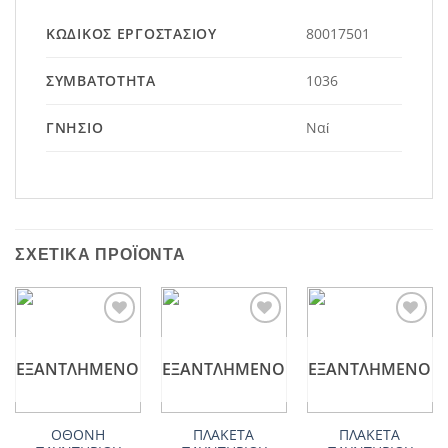
ΚΩΔΙΚΌΣ ΕΡΓΟΣΤΑΣΊΟΥ
80017501
ΣΥΜΒΑΤΌΤΗΤΑ
1036
ΓΝΉΣΙΟ
Ναί
ΣΧΕΤΙΚΆ ΠΡΟΪΌΝΤΑ
Add to
Add to
Add to
wishlist
wishlist
wishlist
ΕΞΑΝΤΛΗΜΈΝΟ
ΕΞΑΝΤΛΗΜΈΝΟ
ΕΞΑΝΤΛΗΜΈΝΟ
ΟΘΟΝΗ
ΠΛΑΚΕΤΑ
ΠΛΑΚΕΤΑ