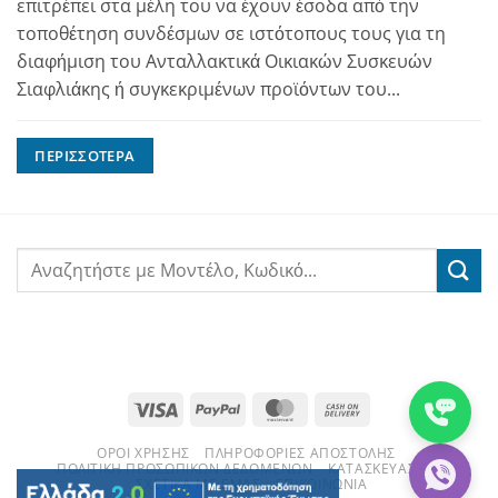
επιτρέπει στα μέλη του να έχουν έσοδα από την
τοποθέτηση συνδέσμων σε ιστότοπους τους για τη
διαφήμιση του Ανταλλακτικά Οικιακών Συσκευών
Σιαφλιάκης ή συγκεκριμένων προϊόντων του...
ΠΕΡΙΣΣΌΤΕΡΑ
Visa
PayPal
MasterCard
Cash
On
ΌΡΟΙ ΧΡΉΣΗΣ
ΠΛΗΡΟΦΟΡΊΕΣ ΑΠΟΣΤΟΛΉΣ
Delivery
ΠΟΛΙΤΙΚΉ ΠΡΟΣΩΠΙΚΏΝ ΔΕΔΟΜΈΝΩΝ
ΚΑΤΑΣΚΕΥΑΣΤΈΣ
ΣΧΕΤΙΚΆ ΜΕ ΕΜΆΣ
ΕΠΙΚΟΙΝΩΝΊΑ