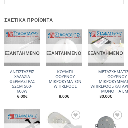
ΣΧΕΤΙΚΆ ΠΡΟΪΌΝΤΑ
Add to
Add to
Add to
wishlist
wishlist
wishlist
ΕΞΑΝΤΛΗΜΈΝΟ
ΕΞΑΝΤΛΗΜΈΝΟ
ΕΞΑΝΤΛΗΜΈΝΟ
ΑΝΤΙΣΤΑΣΕΙΣ
ΚΟΥΜΠΙ
ΜΕΤΑΣΧΗΜΑΤΙ
ΧΑΛΑΖΙΑ
ΦΟΥΡΝΟΥ
ΦΟΥΡΝΟΥ
ΘΕΡΜΑΣΤΡΑΣ
ΜΙΚΡΟΚΥΜΑΤΩΝ
ΜΙΚΡΟΚΥΜΜΑ
52CM 500-
WHIRLPOOL
WHIRLPOOL(ΚΑΤΑΡ
600W
ΜΟΝΟ ΓΙΑ Ε
6.00
€
8.00
€
80.00
€
Add to
Add to
Add to
wishlist
wishlist
wishlist