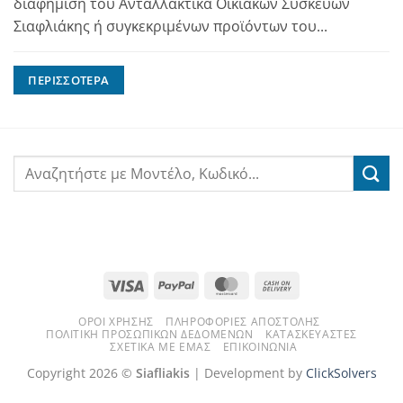
διαφήμιση του Ανταλλακτικά Οικιακών Συσκευών
Σιαφλιάκης ή συγκεκριμένων προϊόντων του...
ΠΕΡΙΣΣΌΤΕΡΑ
Visa
PayPal
MasterCard
Cash
On
ΌΡΟΙ ΧΡΉΣΗΣ
ΠΛΗΡΟΦΟΡΊΕΣ ΑΠΟΣΤΟΛΉΣ
Delivery
ΠΟΛΙΤΙΚΉ ΠΡΟΣΩΠΙΚΏΝ ΔΕΔΟΜΈΝΩΝ
ΚΑΤΑΣΚΕΥΑΣΤΈΣ
ΣΧΕΤΙΚΆ ΜΕ ΕΜΆΣ
ΕΠΙΚΟΙΝΩΝΊΑ
Copyright 2026 ©
Siafliakis
| Development by
ClickSolvers