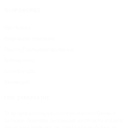
ΠΛΗΡΟΦΟΡΊΕΣ
Όροι Χρήσης
Πληροφορίες Αποστολής
Πολιτική Προσωπικών Δεδομένων
Κατασκευαστές
Σχετικά με εμάς
Επικοινωνία
ΓΊΝΕ ΣΥΝΕΡΓΆΤΗΣ
Το πρόγραμμα συνεργατών του Ανταλλακτικά Οικιακών
Συσκευών Σιαφλιάκης είναι δωρεάν και επιτρέπει στα μέλη
του να έχουν έσοδα από την τοποθέτηση συνδέσμων σε