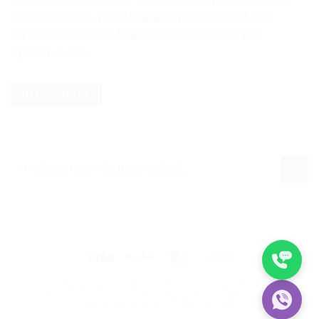
ιστότοπους τους για τη διαφήμιση του Ανταλλακτικά
Οικιακών Συσκευών Σιαφλιάκης ή συγκεκριμένων
προϊόντων του...
ΠΕΡΙΣΣΌΤΕΡΑ
Visa
PayPal
MasterCard
Cash
On
ΌΡΟΙ ΧΡΉΣΗΣ
ΠΛΗΡΟΦΟΡΊΕΣ ΑΠΟΣΤΟΛΉΣ
Delivery
ΠΟΛΙΤΙΚΉ ΠΡΟΣΩΠΙΚΏΝ ΔΕΔΟΜΈΝΩΝ
ΚΑΤΑΣΚΕΥΑΣΤΈΣ
ΣΧΕΤΙΚΆ ΜΕ ΕΜΆΣ
ΕΠΙΚΟΙΝΩΝΊΑ