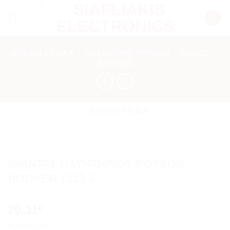
Μετάβαση
στο
περιεχόμενο
ΑΡΧΙΚΉ ΣΕΛΊΔΑ
/
ΠΛΥΝΤΗΡΙΟ ΡΟΥΧΩΝ
/
ΚΆΔΟΣ
/
ΙΜΆΝΤΕΣ
ΦΙΛΤΡΆΡΙΣΜΑ
ΙΜΑΝΤΑΣ ΠΛΥΝΤΗΡΙΟΥ ΡΟΥΧΩΝ
Add to
HOOVER 1233 J
wishlist
20.31
€
Εξαντλημένο