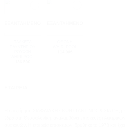
Add to
Add to
wishlist
wishlist
ΕΞΑΝΤΛΗΜΈΝΟ
ΕΞΑΝΤΛΗΜΈΝΟ
ΠΛΑΚΕΤΑ
ΟΘΟΝΗ
ΠΛΥΝΤΗΡΙΟΥ
WHIRLPOOL
ΡΟΥΧΩΝ
114.00
€
WHIRLPOOL
136.50
€
ΕΤΑΙΡΕΙΑ
Η επιχείρηση ΣΙΑΦΛΙΑΚΗΣ ΚΩΝΣΤΑΝΤΙΝΟΣ & ΣΙΑ ΟΕ, με
έδρα στη Θεσσαλονίκη, αναλαμβάνει επισκευές ηλεκτρικών
συσκευών. Η εταιρεία επισκευών ιδρύθηκε το 1978 και έχει