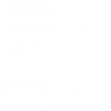
ΕΠΙΠΛΈΟΝ ΠΛΗΡΟΦΟΡΊΕΣ
ΠΛΗΡΟΦΟΡΊΕΣ ΑΠΟΣΤΟΛΉΣ
ΚΩΔΙΚΌΣ ΕΡΓΟΣΤΑΣΊΟΥ
41004124
ΣΥΜΒΑΤΌΤΗΤΑ
1003
ΓΝΉΣΙΟ
Ναί
ΣΧΕΤΙΚΆ ΠΡΟΪΌΝΤΑ
Add to
Add to
Add to
wishlist
wishlist
wishlist