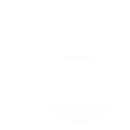
Add to
Add to
wishlist
wishlist
Ο
ΕΞΑΝΤΛΗΜΈΝΟ
+
ΠΛΑΚΕΤΑ ΠΛΥΝΤΗΡΙΟΥ ΡΟΥΧΩΝ
OL
WHIRLPOOL(ΚΑΤΑΡΓΗΘΗΚΕ)
90.00
€