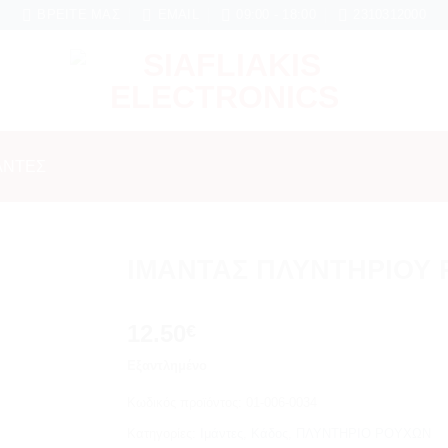
 6 μήνες εγγύηση σε κάθε εργασία Service
ΒΡΕΊΤΕ ΜΑΣ
EMAIL
09:00 - 18:00
2310312000
ΆΝΤΕΣ
ΙΜΑΝΤΑΣ ΠΛΥΝΤΗΡΙΟΥ ΡΟ
Add to
12.50
wishlist
€
Εξαντλημένο
Κωδικός προϊόντος:
01-006-0034
Κατηγορίες:
Ιμάντες
,
Κάδος
,
ΠΛΥΝΤΗΡΙΟ ΡΟΥΧΩΝ