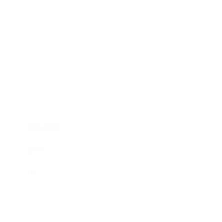
50015033
1003
Ναί