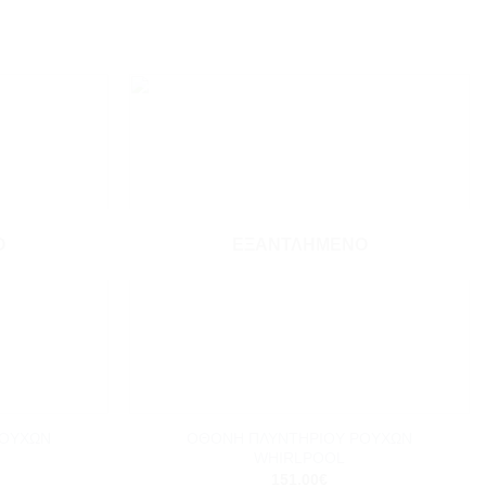
Add to
Add to
wishlist
wishlist
Ο
ΕΞΑΝΤΛΗΜΈΝΟ
+
ΡΟΥΧΩΝ
ΟΘΟΝΗ ΠΛΥΝΤΗΡΙΟΥ ΡΟΥΧΩΝ
WHIRLPOOL
151.00
€