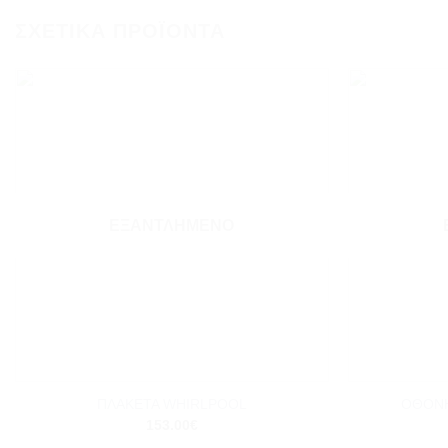
ΣΧΕΤΙΚΆ ΠΡΟΪΌΝΤΑ
Add to
wishlist
ΕΞΑΝΤΛΗΜΈΝΟ
+
+
ΟΘΟΝΗ
ΠΛΑΚΕΤΑ WHIRLPOOL
153.00
€