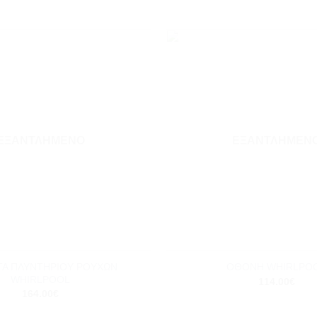
Add to
wishlist
ΕΞΑΝΤΛΗΜΈΝΟ
ΕΞΑΝΤΛΗΜΈΝ
+
ΤΑ ΠΛΥΝΤΗΡΙΟΥ ΡΟΥΧΩΝ
ΟΘΟΝΗ WHIRLPO
WHIRLPOOL
114.00
€
164.00
€