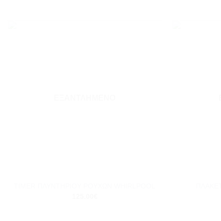
Add to
wishlist
ΕΞΑΝΤΛΗΜΈΝΟ
+
+
ΠΛΑΚΕ
TIMER ΠΛΥΝΤΗΡΙΟΥ ΡΟΥΧΩΝ WHIRLPOOL
125.00
€