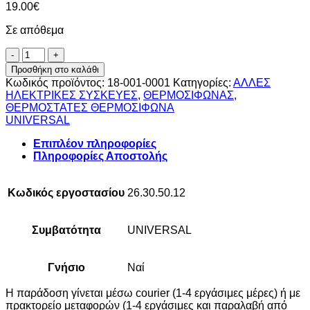
19.00
€
Σε απόθεμα
ΘΕΡΜΟΣΤΑΤΗΣ
ΘΕΡΜΟΣΙΦΩΝΑ
Προσθήκη στο καλάθι
ΜΑΚΡΥΣ
Κωδικός προϊόντος:
18-001-0001
Κατηγορίες:
ΑΛΛΕΣ
4
ΗΛΕΚΤΡΙΚΕΣ ΣΥΣΚΕΥΕΣ
,
ΘΕΡΜΟΣΙΦΩΝΑΣ
,
ΕΠΑΦΩΝ
ΘΕΡΜΟΣΤΑΤΕΣ ΘΕΡΜΟΣΙΦΩΝΑ
ΙΤΑΛΙΑΣ
UNIVERSAL
ποσότητα
Επιπλέον πληροφορίες
Πληροφορίες Αποστολής
Κωδικός εργοστασίου
26.30.50.12
Συμβατότητα
UNIVERSAL
Γνήσιο
Ναί
H παράδοση γίνεται μέσω courier (1-4 εργάσιμες μέρες) ή με
πρακτορείο μεταφορών (1-4 εργάσιμες και παραλαβή από