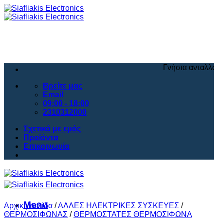
Μετάβαση
στο
περιεχόμενο
Γνήσια ανταλλακτικά και
Βρείτε μας
Email
09:00 - 18:00
2310312000
Σχετικά με εμάς
Προϊόντα
Επικοινωνία
Menu
Αρχική σελίδα
/
ΑΛΛΕΣ ΗΛΕΚΤΡΙΚΕΣ ΣΥΣΚΕΥΕΣ
/
ΘΕΡΜΟΣΙΦΩΝΑΣ
/
ΘΕΡΜΟΣΤΑΤΕΣ ΘΕΡΜΟΣΙΦΩΝΑ