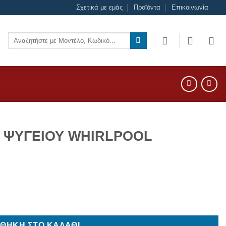
Σχετικά με εμάς
Προϊόντα
Επικοινωνία
Αναζήτηση
για:
 ΨΥΓΕΙΟΥ WHIRLPOOL
 ποσότητα
ΘΉΚΗ ΣΤΟ ΚΑΛΆΘΙ