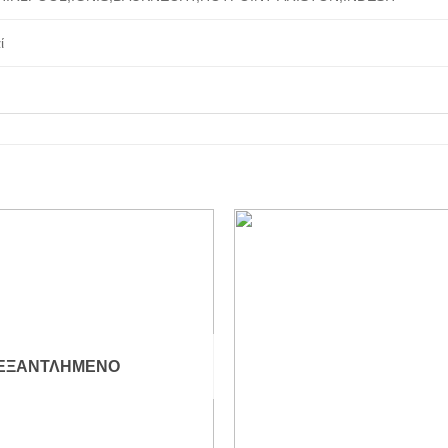
ί
Add to
wishlist
ΕΞΑΝΤΛΗΜΈΝΟ