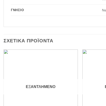
ΓΝΉΣΙΟ
Να
ΣΧΕΤΙΚΆ ΠΡΟΪΌΝΤΑ
Add to
wishlist
ΕΞΑΝΤΛΗΜΈΝΟ