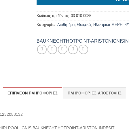
Κωδικός προϊόντος:
03-010-0085
Κατηγορίες:
Αισθητήρες-Θερμικά
,
Ηλεκτρικά ΜΕΡΗ
,
Ψ
BAUKNECHT
HOTPOINT-ARISTON
IGNIS
I
ΕΠΙΠΛΈΟΝ ΠΛΗΡΟΦΟΡΊΕΣ
ΠΛΗΡΟΦΟΡΊΕΣ ΑΠΟΣΤΟΛΉΣ
1232058132
IRLPOOL,IGNIS,BAUKNECHT,HOTPOINT-ARISTON,INDESIT