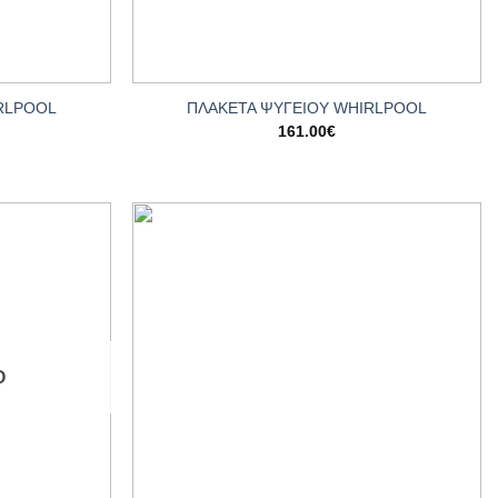
+
RLPOOL
ΠΛΑΚΕΤΑ ΨΥΓΕΙΟΥ WHIRLPOOL
161.00
€
Add to
Add to
wishlist
wishlist
Ο