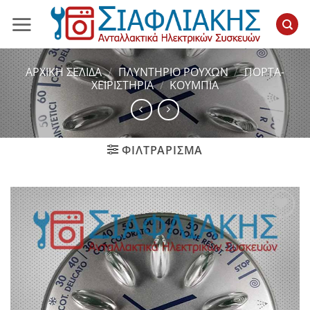
Μετάβαση
στο
περιεχόμενο
ΑΡΧΙΚΉ ΣΕΛΊΔΑ
/
ΠΛΥΝΤΗΡΙΟ ΡΟΥΧΩΝ
/
ΠΟΡΤΑ-
ΧΕΙΡΙΣΤΗΡΙΑ
/
ΚΟΥΜΠΙΆ
ΦΙΛΤΡΆΡΙΣΜΑ
Add to
wishlist