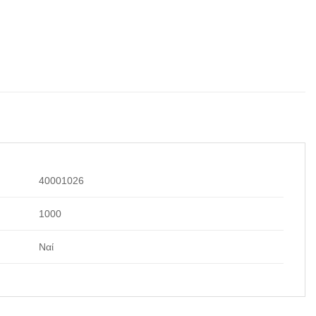
40001026
1000
Ναί