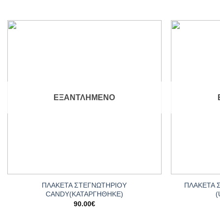
Add to
wishlist
ΕΞΑΝΤΛΗΜΈΝΟ
+
+
ΠΛΑΚΕΤΑ ΣΤΕΓΝΩΤΗΡΙΟΥ
ΠΛΑΚΕΤΑ 
CANDΥ(ΚΑΤΑΡΓΗΘΗΚΕ)
90.00
€