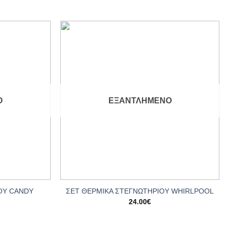
Add to
Add to
wishlist
wishlist
Ο
ΕΞΑΝΤΛΗΜΈΝΟ
+
ΟΥ CANDY
ΣΕΤ ΘΕΡΜΙΚΑ ΣΤΕΓΝΩΤΗΡΙΟΥ WHIRLPOOL
24.00
€