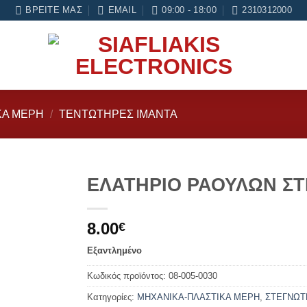
ες εγγύηση σε κάθε εργασία Service
ΒΡΕΊΤΕ ΜΑΣ
EMAIL
09:00 - 18:00
2310312000
ΚΑ ΜΕΡΗ
/
ΤΕΝΤΩΤΗΡΕΣ ΙΜΑΝΤΑ
ΕΛΑΤΗΡΙΟ ΡΑΟΥΛΩΝ Σ
Add to
8.00
wishlist
€
Εξαντλημένο
Κωδικός προϊόντος:
08-005-0030
Κατηγορίες:
ΜΗΧΑΝΙΚΑ-ΠΛΑΣΤΙΚΑ ΜΕΡΗ
,
ΣΤΕΓΝΩΤ