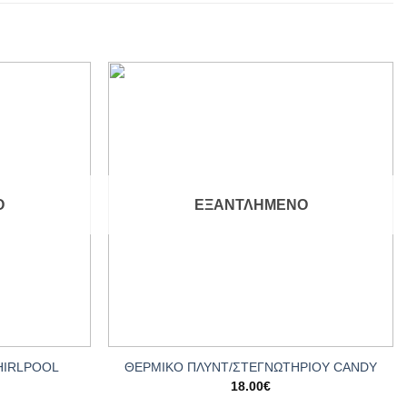
Add to
Add to
wishlist
wishlist
Ο
ΕΞΑΝΤΛΗΜΈΝΟ
+
HIRLPOOL
ΘΕΡΜΙΚΟ ΠΛΥΝΤ/ΣΤΕΓΝΩΤΗΡΙΟΥ CANDY
18.00
€