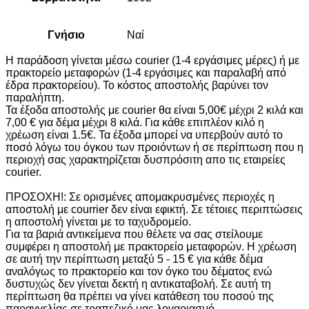
Γνήσιο
Ναί
H παράδοση γίνεται μέσω courier (1-4 εργάσιμες μέρες) ή με
πρακτορείο μεταφορών (1-4 εργάσιμες και παραλαβή από
έδρα πρακτορείου). Το κόστος αποστολής βαρύνει τον
παραλήπτη.
Τα έξοδα αποστολής με courier θα είναι 5,00€ μέχρι 2 κιλά και
7,00 € για δέμα μέχρι 8 κιλά. Για κάθε επιπλέον κιλό η
χρέωση είναι 1.5€. Τα έξοδα μπορεί να υπερβούν αυτό το
ποσό λόγω του όγκου των προιόντων ή σε περίπτωση που η
περιοχή σας χαρακτηρίζεται δυσπρόσιτη απο τις εταιρείες
courier.
ΠΡΟΣΟΧΗ!: Σε ορισμένες απομακρυσμένες περιοχές η
αποστολή με courrier δεν είναι εφικτή. Σε τέτοιες περιπτώσεις
η αποστολή γίνεται με το ταχυδρομείο.
Για τα βαριά αντικείμενα που θέλετε να σας στείλουμε
συμφέρει η αποστολή με πρακτορείο μεταφορών. Η χρέωση
σε αυτή την περίπτωση μεταξύ 5 - 15 € για κάθε δέμα
αναλόγως το πρακτορείο και τον όγκο του δέματος ενώ
δυστυχώς δεν γίνεται δεκτή η αντικαταβολή. Σε αυτή τη
περίπτωση θα πρέπει να γίνει κατάθεση του ποσού της
παραγγελίας σε τραπεζικό μας λογαριασμό.