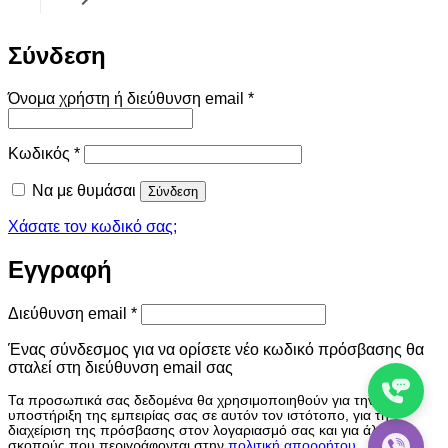
ΒΑΛΒΊΔΕΣ
8
ΚΟΥΜΠΙΆ
ΔΟΧΕΊΑ ΝΕΡΟΎ
ΑΣΗΜΟΚΟΛΛΗΣΕΙΣ
7
7
3
Σύνδεση
ΒΑΛΒΙΔΆΚΙΑ (ΒΑΝΆΚΙΑ
ΔΙΑΚΟΠΤΆΚΙΑ
23
ΛΑΒΈΣ
ΡΑΚΌΡ ΣΎΝΔΕΣΗΣ
53
11
4
ΠΛΉΡΩΣΗΣ ΥΓΡΏΝ)
Απαιτείται
Όνομα χρήστη ή διεύθυνση email
*
ΔΙΑΦΡΑΓΜΑΤΑ
ΕΚΤΟΝΩΤΙΚΕΣ ΒΑΛΒΙΔΕΣ-
29
ΛΆΣΤΙΧΑ ΠΌΡΤΑΣ
ΣΩΛΉΝΕΣ ΠΑΡΟΧΉΣ
30
6
5
ORIFISE
Απαιτείται
Κωδικός
*
ΘΕΡΜΟΣΤΆΤΕΣ
102
ΜΕΝΤΕΣΈΔΕΣ
ΦΊΛΤΡΑ ΝΕΡΟΎ
46
25
ΠΛΆΤΕΣ-ΨΥΚΤΙΚΆ ΣΤΟΙΧΕΊΑ
5
Να με θυμάσαι
Σύνδεση
ΚΛΈΜΕΣ
1
ΜΟΝΏΣΕΙΣ
ΦΙΛΤΡΑ ΟΣΜΩΝ
6
4
ΣΥΜΠΙΕΣΤΈΣ
24
Χάσατε τον κωδικό σας;
ΛΥΧΝΊΕΣ
22
ΡΆΦΙΑ ΠΌΡΤΑΣ
45
ΦΊΛΤΡΑ.
9
Εγγραφή
ΠΑΓΟΜΗΧΑΝΈΣ
14
ΡΆΦΙΑ-ΠΟΡΤΆΚΙΑ ΚΑΜΠΊΝΑΣ
100
ΨΥΚΤΕΛΑΙΑ-ΛΙΠΑΝΤΙΚΑ
3
Απαιτείται
Διεύθυνση email
*
ΠΛΑΚΈΤΕΣ
131
ΨΥΚΤΙΚΑ ΕΡΓΑΛΕΙΑ
74
Ένας σύνδεσμος για να ορίσετε νέο κωδικό πρόσβασης θα
ΠΥΚΝΩΤΕΣ
σταλεί στη διεύθυνση email σας
9
ΨΥΚΤΙΚΆ ΥΓΡΆ
5
Τα προσωπικά σας δεδομένα θα χρησιμοποιηθούν για την
ΡΕΛΈ-ΘΕΡΜΙΚΆ ΣΥΜΠΙΕΣΤΏΝ
15
υποστήριξη της εμπειρίας σας σε αυτόν τον ιστότοπο, για τη
διαχείριση της πρόσβασης στον λογαριασμό σας και για άλλους
σκοπούς που περιγράφονται στην
πολιτική απορρήτου
.