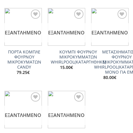
Add to
Add to
Add to
wishlist
wishlist
wishlist
ΕΞΑΝΤΛΗΜΈΝΟ
ΕΞΑΝΤΛΗΜΈΝΟ
ΕΞΑΝΤΛΗΜΈΝΟ
ΠΟΡΤΑ ΚΟΜΠΛΕ
ΚΟΥΜΠΙ ΦΟΥΡΝΟΥ
ΜΕΤΑΣΧΗΜΑΤΙ
ΦΟΥΡΝΟΥ
ΜΙΚΡΟΚΥΜΜΑΤΩΝ
ΦΟΥΡΝΟΥ
ΜΙΚΡΟΚΥΜΑΤΩΝ
WHIRLPOOL(ΚΑΤΑΡΓΗΘΗΚΕ)
ΜΙΚΡΟΚΥΜΜΑ
CANDY
WHIRLPOOL(ΚΑΤΑΡ
15.00
€
ΜΟΝΟ ΓΙΑ Ε
79.25
€
80.00
€
Add to
Add to
wishlist
wishlist
ΕΞΑΝΤΛΗΜΈΝΟ
ΕΞΑΝΤΛΗΜΈΝΟ