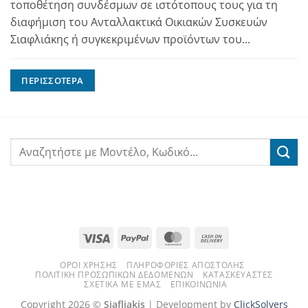
τοποθέτηση συνδέσμων σε ιστότοπους τους για τη
διαφήμιση του Ανταλλακτικά Οικιακών Συσκευών
Σιαφλιάκης ή συγκεκριμένων προϊόντων του...
ΠΕΡΙΣΣΌΤΕΡΑ
Visa
PayPal
MasterCard
Cash
On
ΌΡΟΙ ΧΡΉΣΗΣ
ΠΛΗΡΟΦΟΡΊΕΣ ΑΠΟΣΤΟΛΉΣ
Delivery
ΠΟΛΙΤΙΚΉ ΠΡΟΣΩΠΙΚΏΝ ΔΕΔΟΜΈΝΩΝ
ΚΑΤΑΣΚΕΥΑΣΤΈΣ
ΣΧΕΤΙΚΆ ΜΕ ΕΜΆΣ
ΕΠΙΚΟΙΝΩΝΊΑ
Copyright 2026 ©
Siafliakis
| Development by
ClickSolvers