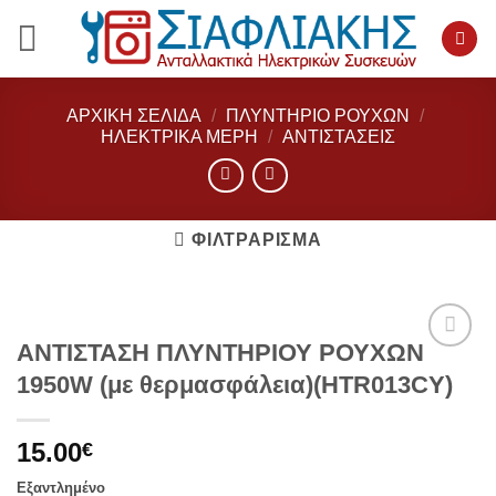
Μετάβαση
στο
περιεχόμενο
ΑΡΧΙΚΉ ΣΕΛΊΔΑ
/
ΠΛΥΝΤΗΡΙΟ ΡΟΥΧΩΝ
/
ΗΛΕΚΤΡΙΚΆ ΜΈΡΗ
/
ΑΝΤΙΣΤΆΣΕΙΣ
ΦΙΛΤΡΆΡΙΣΜΑ
ΑΝΤΙΣΤΑΣΗ ΠΛΥΝΤΗΡΙΟΥ ΡΟΥΧΩN
Add to
1950W (με θερμασφάλεια)(HTR013CY)
wishlist
15.00
€
Εξαντλημένο