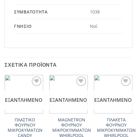
ΣΥΜΒΑΤΌΤΗΤΑ
1038
ΓΝΉΣΙΟ
Ναί
ΣΧΕΤΙΚΆ ΠΡΟΪΌΝΤΑ
Add to
Add to
Add to
wishlist
wishlist
wishlist
ΕΞΑΝΤΛΗΜΈΝΟ
ΕΞΑΝΤΛΗΜΈΝΟ
ΕΞΑΝΤΛΗΜΈΝΟ
ΠΛΑΣΤΙΚΟ
MAGNETRON
ΠΛΑΚΕΤΑ
ΦΟΥΡΝΟΥ
ΦΟΥΡΝΟΥ
ΦΟΥΡΝΟΥ
ΜΙΚΡΟΚΥΜΑΤΩΝ
ΜΙΚΡΟΚΥΜΜΑΤΩΝ
ΜΙΚΡΟΚΥΜΜΑΤΩΝ
CANDY
WHIRLPOOL
WHIRLPOOL