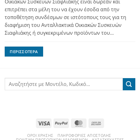
Οικιακών Συσκευών Σιαφλιάκης είναι δωρεάν και
επιτρέπει στα μέλη του να έχουν έσοδα από την
τοποθέτηση συνδέσμων σε ιστότοπους τους για τη
διαφήμιση του Ανταλλακτικά Οικιακών Συσκευών
Σιαφλιάκης ή συγκεκριμένων προϊόντων του...
ΠΕΡΙΣΣΌΤΕΡΑ
Visa
PayPal
MasterCard
Cash
On
ΌΡΟΙ ΧΡΉΣΗΣ
ΠΛΗΡΟΦΟΡΊΕΣ ΑΠΟΣΤΟΛΉΣ
Delivery
ΠΟΛΙΤΙΚΉ ΠΡΟΣΩΠΙΚΏΝ ΔΕΔΟΜΈΝΩΝ
ΚΑΤΑΣΚΕΥΑΣΤΈΣ