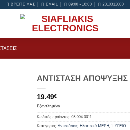
6 μήνες εγγύηση σε κάθε εργασία Service
ΒΡΕΊΤΕ ΜΑΣ
EMAIL
09:00 - 18:00
2310312000
ΣΤΆΣΕΙΣ
ΑΝΤΙΣΤΑΣΗ ΑΠΟΨΥΞΗΣ Ψ
Add to
19.49
wishlist
€
Εξαντλημένο
Κωδικός προϊόντος:
03-004-0011
Κατηγορίες:
Αντιστάσεις
,
Ηλεκτρικά ΜΕΡΗ
,
ΨΥΓΕΙΟ