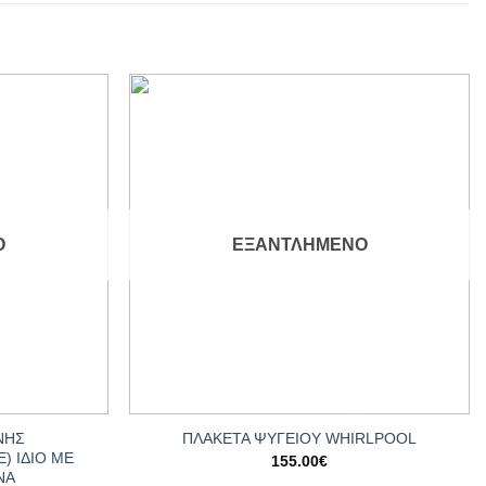
Add to
Add to
wishlist
wishlist
Ο
ΕΞΑΝΤΛΗΜΈΝΟ
+
ΝΗΣ
ΠΛΑΚΕΤΑ ΨΥΓΕΙΟΥ WHIRLPOOL
) ΙΔΙΟ ΜΕ
155.00
€
NA