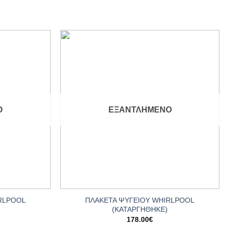
Add to
Add to
wishlist
wishlist
Ο
ΕΞΑΝΤΛΗΜΈΝΟ
+
RLPOOL
ΠΛΑΚΕΤΑ ΨΥΓΕΙΟΥ WHIRLPOOL
(ΚΑΤΑΡΓΗΘΗΚΕ)
178.00
€