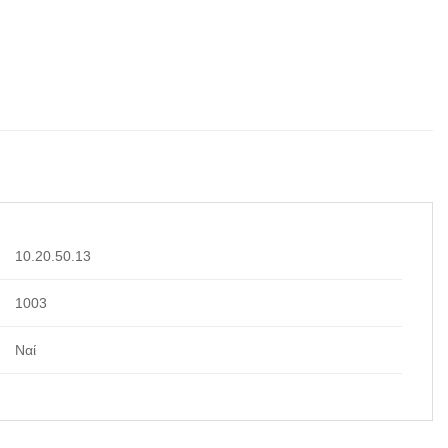
10.20.50.13
1003
Ναί