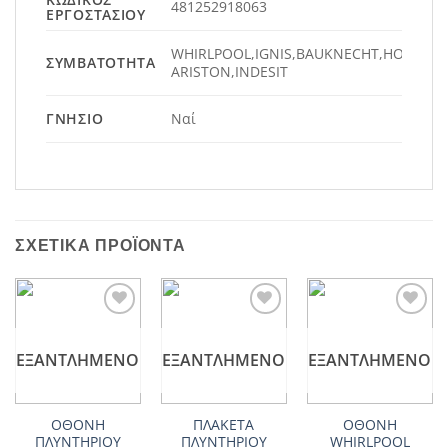
481252918063
ΕΡΓΟΣΤΑΣΊΟΥ
WHIRLPOOL,IGNIS,BAUKNECHT,HOTPOIN
ΣΥΜΒΑΤΌΤΗΤΑ
ARISTON,INDESIT
ΓΝΉΣΙΟ
Ναί
ΣΧΕΤΙΚΆ ΠΡΟΪΌΝΤΑ
Add to
Add to
Add to
wishlist
wishlist
wishlist
ΕΞΑΝΤΛΗΜΈΝΟ
ΕΞΑΝΤΛΗΜΈΝΟ
ΕΞΑΝΤΛΗΜΈΝΟ
ΟΘΟΝΗ
ΠΛΑΚΕΤΑ
ΟΘΟΝΗ
ΠΛΥΝΤΗΡΙΟΥ
ΠΛΥΝΤΗΡΙΟΥ
WHIRLPOOL