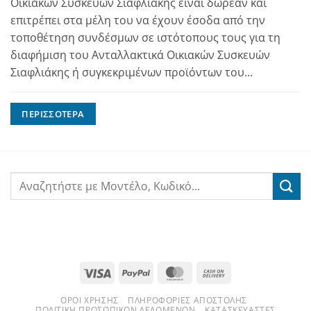
Οικιακών Συσκευών Σιαφλιάκης είναι δωρεάν και
επιτρέπει στα μέλη του να έχουν έσοδα από την
τοποθέτηση συνδέσμων σε ιστότοπους τους για τη
διαφήμιση του Ανταλλακτικά Οικιακών Συσκευών
Σιαφλιάκης ή συγκεκριμένων προϊόντων του...
ΠΕΡΙΣΣΌΤΕΡΑ
Visa
PayPal
MasterCard
Cash
On
ΌΡΟΙ ΧΡΉΣΗΣ
ΠΛΗΡΟΦΟΡΊΕΣ ΑΠΟΣΤΟΛΉΣ
Delivery
ΠΟΛΙΤΙΚΉ ΠΡΟΣΩΠΙΚΏΝ ΔΕΔΟΜΈΝΩΝ
ΚΑΤΑΣΚΕΥΑΣΤΈΣ