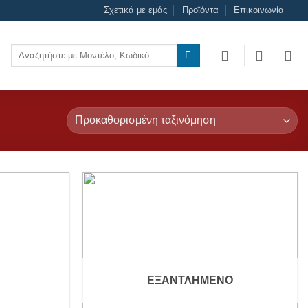
Σχετικά με εμάς
Προϊόντα
Επικοινωνία
Αναζήτηση
για:
Add to
Add to
wishlist
wishlist
ΕΞΑΝΤΛΗΜΈΝΟ