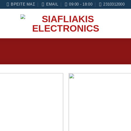
νες εγγύηση σε κάθε εργασία Service
ΒΡΕΊΤΕ ΜΑΣ
EMAIL
09:00 - 18:00
2310312000
Add to
wishlist