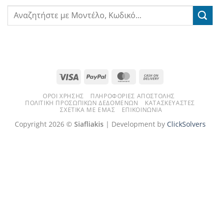
Visa
PayPal
MasterCard
Cash
On
ΌΡΟΙ ΧΡΉΣΗΣ
ΠΛΗΡΟΦΟΡΊΕΣ ΑΠΟΣΤΟΛΉΣ
Delivery
ΠΟΛΙΤΙΚΉ ΠΡΟΣΩΠΙΚΏΝ ΔΕΔΟΜΈΝΩΝ
ΚΑΤΑΣΚΕΥΑΣΤΈΣ
ΣΧΕΤΙΚΆ ΜΕ ΕΜΆΣ
ΕΠΙΚΟΙΝΩΝΊΑ
Copyright 2026 ©
Siafliakis
| Development by
ClickSolvers