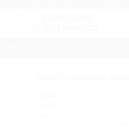
γύηση σε κάθε εργασία Service
ΒΡΕΊΤΕ ΜΑΣ
EMAIL
09:00 - 18:00
2310312000
ΟΦΗΤΗΡΑΣ
/
ΦΙΛΤΡΑ
ΦΙΛΤΡΟ ΑΝΘΡΑΚΑ ΑΠΟΡ
Add to
12.50
wishlist
€
Εξαντλημένο
Κωδικός προϊόντος:
10-004-0003
Κατηγορίες:
απορροφητηρας
,
ΚΟΥΖΙΝΑ-ΑΠΟΡΡΟΦΗΡ