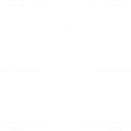
164.00
€
132.00
€
Add to
wishlist
ΕΞΑΝΤΛΗΜΈΝΟ
ΕΞΑΝΤΛΗΜΈΝ
+
Α ΚΟΥΖΙΝΑΣ WHIRLPOOL
ΧΕΙΡΙΣΤΗΡΙΟ ΚΟΥΖΙΝΑΣ 
170.51
€
183.00
€