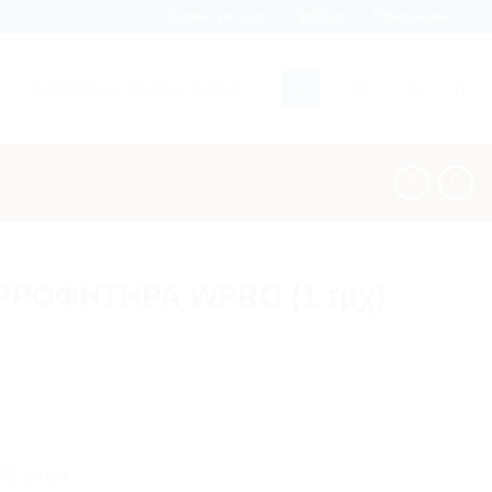
Σχετικά με εμάς
Προϊόντα
Επικοινωνία
Αναζήτηση
για:
ΡΟΦΗΤΗΡΑ WPRO (1 τμχ)
ΑΣ
,
φιλτρα