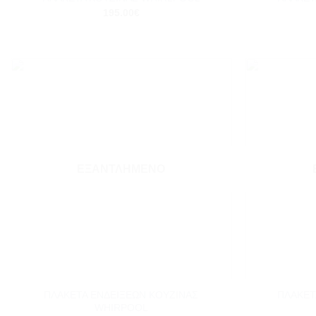
195.00
€
Add to
wishlist
ΕΞΑΝΤΛΗΜΈΝΟ
+
+
ΠΛΑΚΕΤΑ ΕΝΔΕΙΞΕΩΝ ΚΟΥΖΙΝΑΣ
ΠΛΑΚΕΤ
WHIRPOOL