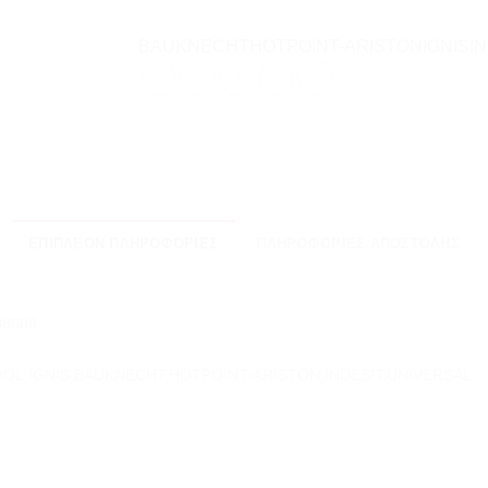
BAUKNECHT
HOTPOINT-ARISTON
IGNIS
I
ΕΠΙΠΛΈΟΝ ΠΛΗΡΟΦΟΡΊΕΣ
ΠΛΗΡΟΦΟΡΊΕΣ ΑΠΟΣΤΟΛΉΣ
08609
OL,IGNIS,BAUKNECHT,HOTPOINT-ARISTON,INDESIT,UNIVERSAL