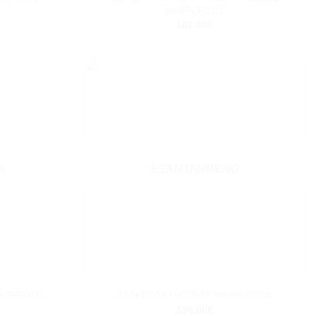
WHIRLPOOL
182.00
€
Add to
Add to
wishlist
wishlist
Ο
ΕΞΑΝΤΛΗΜΈΝΟ
+
WHIRPOOL
ΠΛΑΚΕΤΑ ΚΟΥΖΙΝΑΣ WHIRLPOOL
156.00
€