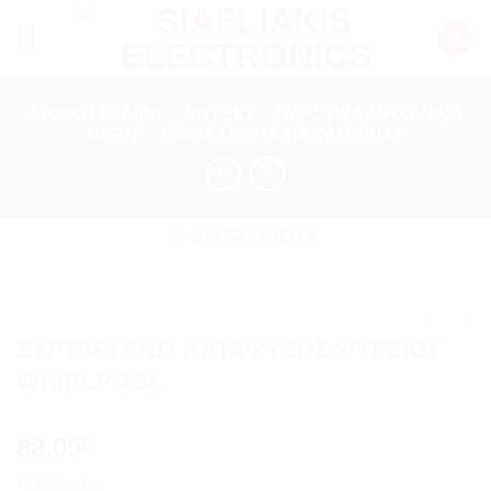
Μετάβαση
στο
περιεχόμενο
ΑΡΧΙΚΉ ΣΕΛΊΔΑ
/
ΨΥΓΕΙΟ
/
ΠΛΑΣΤΙΚΑ-ΜΗΧΑΝΙΚΑ
ΜΕΡΗ
/
ΡΆΦΙΑ-ΠΟΡΤΆΚΙΑ ΚΑΜΠΊΝΑΣ
ΦΙΛΤΡΆΡΙΣΜΑ
ΣΥΡΤΑΡΙ ΑΝΩ ΚΑΤΑΨΥΞΗΣ ΨΥΓΕΙΟΥ
Add to
WHIRLPOOL
wishlist
88.00
€
Εξαντλημένο