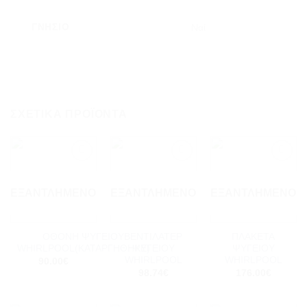
ΓΝΉΣΙΟ
Ναί
ΣΧΕΤΙΚΆ ΠΡΟΪΌΝΤΑ
Add to
Add to
Add to
wishlist
wishlist
wishlist
ΕΞΑΝΤΛΗΜΈΝΟ
ΕΞΑΝΤΛΗΜΈΝΟ
ΕΞΑΝΤΛΗΜΈΝΟ
ΟΘΟΝΗ ΨΥΓΕΙΟΥ
ΒΕΝΤΙΛΑΤΕΡ
ΠΛΑΚΕΤΑ
WHIRLPOOL(ΚΑΤΑΡΓΗΘΗΚΕ)
ΨΥΓΕΙΟY
ΨΥΓΕΙΟΥ
WHIRLPOOL
WHIRLPOOL
90.00
€
98.74
€
176.00
€