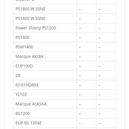
PS1800 W.55NE
–
–
PS1800 W.55NE
–
–
Power Shorty PS1200
–
–
PS1300
–
–
PSM1400
–
–
Marque AKIBA :
–
–
EUP100D
–
–
DE
–
–
FJ101HD804
–
–
YL102
–
–
Marque ALASKA:
–
–
BS1200
–
–
EUP BS 1204E
–
–