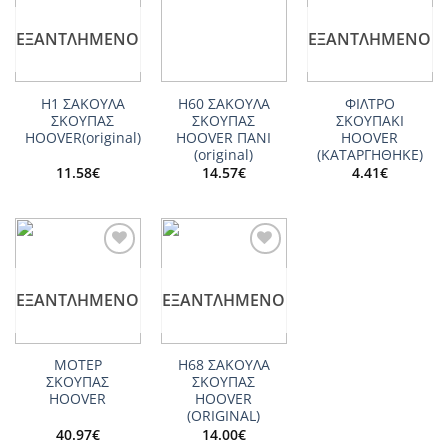
Add to
Add to
Add to
wishlist
wishlist
wishlist
Marque BOOSTY:
–
–
ΕΞΑΝΤΛΗΜΈΝΟ
ΕΞΑΝΤΛΗΜΈΝΟ
MINICOMPACT 1200 et
–
–
TEX120DS
Η1 ΣΑΚΟΥΛΑ
H60 ΣΑΚΟΥΛΑ
ΦΙΛΤΡΟ
Marque BOMANN:
–
–
ΣΚΟΥΠΑΣ
ΣΚΟΥΠΑΣ
ΣΚΟΥΠΑΚΙ
HOOVER(original)
HOOVER ΠΑΝΙ
HOOVER
CB946
–
–
(original)
(ΚΑΤΑΡΓΗΘΗΚΕ)
11.58
€
14.57
€
4.41
€
CB992
–
–
B52
–
–
Marque CHROMEX:
–
–
Add to
Add to
ALIZE AL9000
–
–
wishlist
wishlist
ΕΞΑΝΤΛΗΜΈΝΟ
ΕΞΑΝΤΛΗΜΈΝΟ
CH283
–
–
CH284
–
–
ΜΟΤΕΡ
Η68 ΣΑΚΟΥΛΑ
CH285
–
–
ΣΚΟΥΠΑΣ
ΣΚΟΥΠΑΣ
HOOVER
HOOVER
CH5004
–
–
(ORIGINAL)
40.97
€
14.00
€
CH5030
–
–