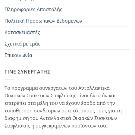
2810
–
–
Πληροφορίες Αποστολής
Marque DESINA :
–
–
Πολιτική Προσωπικών Δεδομένων
194324-35
–
–
54.795-6
–
–
Κατασκευαστές
BSS1301E
–
–
Σχετικά με εμάς
CH1081200W
–
–
Επικοινωνία
MAXMOBIL 1200
–
–
ΓΊΝΕ ΣΥΝΕΡΓΆΤΗΣ
MAXMOBIL 1300E
–
–
MAXMOBIL 1400ECO
–
–
Το πρόγραμμα συνεργατών του Ανταλλακτικά
MAXMOBIL 2000
–
–
Οικιακών Συσκευών Σιαφλιάκης είναι δωρεάν και
MAXMOBIL BLEU
–
–
επιτρέπει στα μέλη του να έχουν έσοδα από την
τοποθέτηση συνδέσμων σε ιστότοπους τους για τη
Marque DELTA :
–
–
διαφήμιση του Ανταλλακτικά Οικιακών Συσκευών
KS1288
–
–
Σιαφλιάκης ή συγκεκριμένων προϊόντων του...
Marque DILEM:
–
–