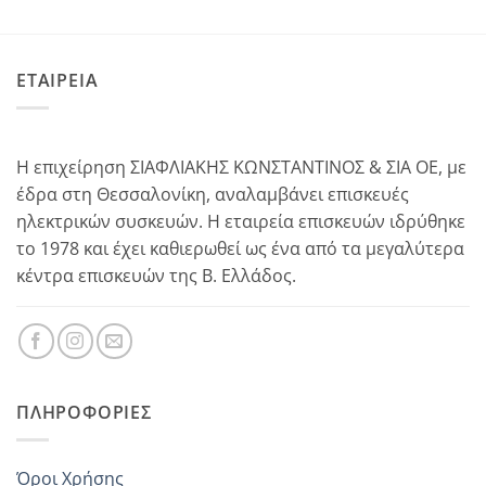
EURELEM:
–
–
VC2010
–
–
ΕΤΑΙΡΕΙΑ
MAYA
–
–
MINI COMPACT
–
–
Η επιχείρηση ΣΙΑΦΛΙΑΚΗΣ ΚΩΝΣΤΑΝΤΙΝΟΣ & ΣΙΑ ΟΕ, με
CH25
–
–
έδρα στη Θεσσαλονίκη, αναλαμβάνει επισκευές
CH960
–
–
ηλεκτρικών συσκευών. Η εταιρεία επισκευών ιδρύθηκε
CH958
–
–
το 1978 και έχει καθιερωθεί ως ένα από τα μεγαλύτερα
κέντρα επισκευών της Β. Ελλάδος.
CH5060
–
–
TEK120DE
–
–
Marque CLATRONIC:
–
–
BS1222
–
–
ΠΛΗΡΟΦΟΡΊΕΣ
BS1230
–
–
Marque CONDEL:
–
–
Όροι Χρήσης