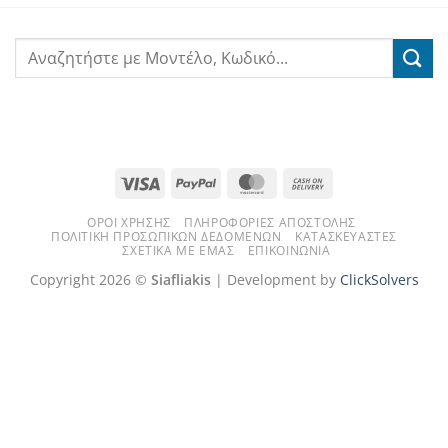
Visa
PayPal
MasterCard
Cash
On
ΌΡΟΙ ΧΡΉΣΗΣ
ΠΛΗΡΟΦΟΡΊΕΣ ΑΠΟΣΤΟΛΉΣ
Delivery
ΠΟΛΙΤΙΚΉ ΠΡΟΣΩΠΙΚΏΝ ΔΕΔΟΜΈΝΩΝ
ΚΑΤΑΣΚΕΥΑΣΤΈΣ
ΣΧΕΤΙΚΆ ΜΕ ΕΜΆΣ
ΕΠΙΚΟΙΝΩΝΊΑ
Copyright 2026 ©
Siafliakis
| Development by
ClickSolvers