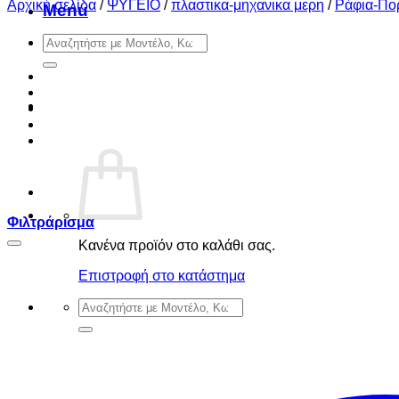
Αρχική σελίδα
/
ΨΥΓΕΙΟ
/
πλαστικα-μηχανικα μερη
/
Ράφια-Πο
Menu
Αναζήτηση
για:
Φιλτράρισμα
Κανένα προϊόν στο καλάθι σας.
Επιστροφή στο κατάστημα
Αναζήτηση
για: