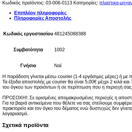
Κωδικός προϊόντος:
03-006-0113
Κατηγορίες:
πλαστικα-μηχαν
Επιπλέον πληροφορίες
Πληροφορίες Αποστολής
Κωδικός εργοστασίου
481245088388
Συμβατότητα
1002
Γνήσιο
Ναί
H παράδοση γίνεται μέσω courier (1-4 εργάσιμες μέρες) ή με
Τα έξοδα αποστολής με courier θα είναι 5,00€ μέχρι 2 κιλά και
του όγκου των προιόντων ή σε περίπτωση που η περιοχή σας χ
ΠΡΟΣΟΧΗ!: Σε ορισμένες απομακρυσμένες περιοχές η αποστολή μ
Για τα βαριά αντικείμενα που θέλετε να σας στείλουμε συμφέ
πρακτορείο και τον όγκο του δέματος ενώ δυστυχώς δεν γίνετα
λογαριασμό.
Σχετικά προϊόντα