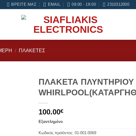
νες εγγύηση σε κάθε εργασία Service
ΒΡΕΊΤΕ ΜΑΣ
EMAIL
09:00 - 18:00
2310312000
ΜΈΡΗ
/
ΠΛΑΚΈΤΕΣ
ΠΛΑΚΕΤΑ ΠΛΥΝΤΗΡΙΟΥ
WHIRLPOOL(ΚΑΤΑΡΓΗΘ
Add to
wishlist
100.00
€
Εξαντλημένο
Κωδικός προϊόντος:
01-001-0069