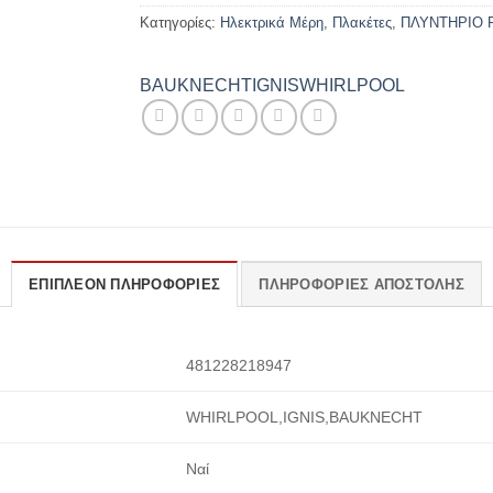
Κατηγορίες:
Ηλεκτρικά Μέρη
,
Πλακέτες
,
ΠΛΥΝΤΗΡΙΟ
BAUKNECHT
IGNIS
WHIRLPOOL
ΕΠΙΠΛΈΟΝ ΠΛΗΡΟΦΟΡΊΕΣ
ΠΛΗΡΟΦΟΡΊΕΣ ΑΠΟΣΤΟΛΉΣ
481228218947
WHIRLPOOL,IGNIS,BAUKNECHT
Ναί