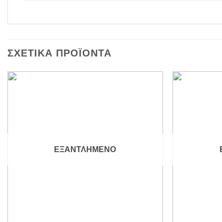
ΣΧΕΤΙΚΆ ΠΡΟΪΌΝΤΑ
Add to
wishlist
ΕΞΑΝΤΛΗΜΈΝΟ
+
+