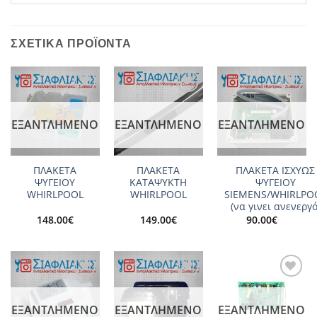
ΣΧΕΤΙΚΆ ΠΡΟΪΌΝΤΑ
Add to
Add to
Add to
wishlist
wishlist
wishlist
ΕΞΑΝΤΛΗΜΈΝΟ
ΕΞΑΝΤΛΗΜΈΝΟ
ΕΞΑΝΤΛΗΜΈΝΟ
ΠΛΑΚΕΤΑ
ΠΛΑΚΕΤΑ
ΠΛΑΚΕΤΑ ΙΣΧΥΩΣ
ΨΥΓΕΙΟΥ
ΚΑΤΑΨΥΚΤΗ
ΨΥΓΕΙΟΥ
WHIRLPOOL
WHIRLPOOL
SIEMENS/WHIRLPO
(να γινει ανενεργό
148.00
€
149.00
€
90.00
€
Add to
Add to
Add to
wishlist
wishlist
wishlist
ΕΞΑΝΤΛΗΜΈΝΟ
ΕΞΑΝΤΛΗΜΈΝΟ
ΕΞΑΝΤΛΗΜΈΝΟ