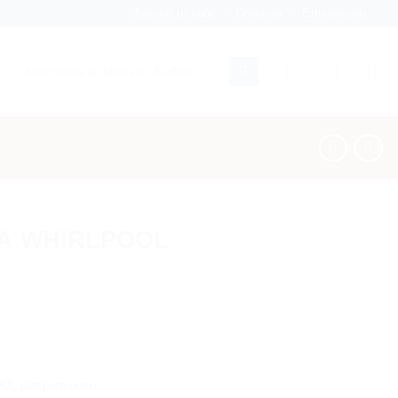
Σχετικά με εμάς
Προϊόντα
Επικοινωνία
Αναζήτηση
για:
Α WHIRLPOOL
ΑΣ
,
μοτερ-φτερωτες