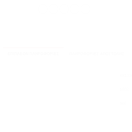
ΕΠΙΠΛΈΟΝ ΠΛΗΡΟΦΟΡΊΕΣ
ΠΛΗΡΟΦΟΡΊΕΣ ΑΠΟΣΤΟΛΉΣ
48123
1002
Ναί