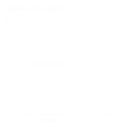
ΣΧΕΤΙΚΆ ΠΡΟΪΌΝΤΑ
Add to
wishlist
ΕΞΑΝΤΛΗΜΈΝΟ
+
+
ΑΙΣΘΗΤΗΡΑ
ΟΘΟΝΗ ΚΟΥΖΙΝΑΣ WHIRLPOOL
59.00
€