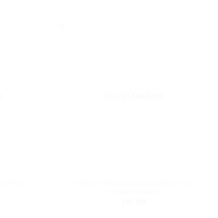
Add to
Add to
wishlist
wishlist
Ο
ΕΞΑΝΤΛΗΜΈΝΟ
+
ΧΕΙΡΙΣΤΗΡΙΟ ΚΟΥΖΙΝΑΣ WHIRLPOOL
IRLPOOL
(ΚΑΤΑΡΓΗΘΗΚΕ)
145.50
€