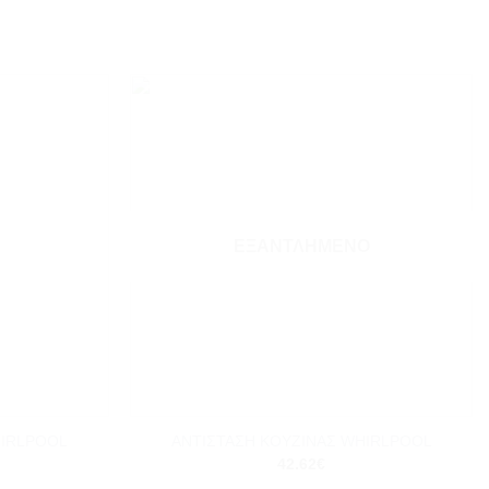
Add to
Add to
wishlist
wishlist
ΕΞΑΝΤΛΗΜΈΝΟ
+
HIRLPOOL
ΑΝΤΙΣΤΑΣΗ ΚΟΥΖΙΝΑΣ WHIRLPOOL
42.62
€