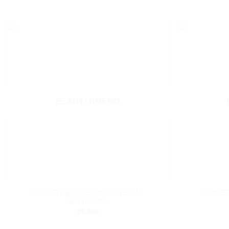
Add to
wishlist
ΕΞΑΝΤΛΗΜΈΝΟ
+
+
ΠΛΑΚΕΤΑ ΕΝΔΕΙΞΕΩΝ ΚΟΥΖΙΝΑΣ
ΠΛΑΚΕΤ
WHIRPOOL
25.00
€