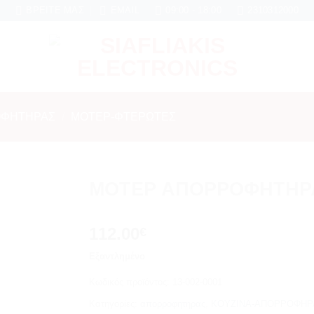
ήνες εγγύηση σε κάθε εργασία Service
ΒΡΕΊΤΕ ΜΑΣ
EMAIL
09:00 - 18:00
2310312000
ΟΦΗΤΗΡΑΣ
/
ΜΟΤΕΡ-ΦΤΕΡΩΤΕΣ
ΜΟΤΕΡ ΑΠΟΡΡΟΦΗΤΗΡ
Add to
112.00
wishlist
€
Εξαντλημένο
Κωδικός προϊόντος:
13-002-0001
Κατηγορίες:
απορροφητηρας
,
ΚΟΥΖΙΝΑ-ΑΠΟΡΡΟΦΗΡ