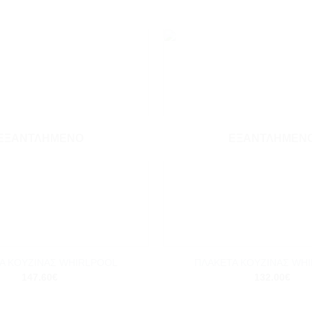
Add to
wishlist
ΕΞΑΝΤΛΗΜΈΝΟ
ΕΞΑΝΤΛΗΜΈΝ
+
Α ΚΟΥΖΙΝΑΣ WHIRLPOOL
ΠΛΑΚΕΤΑ ΚΟΥΖΙΝΑΣ WH
147.60
€
132.00
€