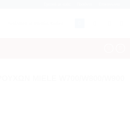
Σχετικά με εμάς
Προϊόντα
Επικοινωνία
Αναζήτηση
για:
ΡΟΥΧΩΝ MIELE W700/W800/W900
00/W900 (ΜΕ ΣΑΛΙΑΡΑ ΕΞΩ) ποσότητα