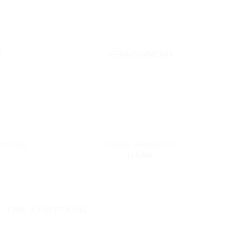
Add to
Add to
wishlist
wishlist
Ο
ΕΞΑΝΤΛΗΜΈΝΟ
+
ΡΟΥΧΩΝ
ΟΘΟΝΗ WHIRLPOOL
114.00
€
ΓΊΝΕ ΣΥΝΕΡΓΆΤΗΣ