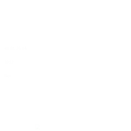
41.01.25.14
1012
Ναί