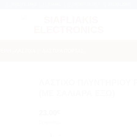
αι 6 μήνες εγγύηση σε κάθε εργασία Service
ΒΡΕΊΤΕ ΜΑΣ
EMAIL
09:00 - 18:00
2310312000
ΈΡΗ - ΛΆΣΤΙΧΑ
/
ΛΆΣΤΙΧΑ ΠΌΡΤΑΣ
ΛΑΣΤΙΧΟ ΠΛΥΝΤΗΡΙΟΥ 
(ΜΕ ΣΑΛΙΑΡΑ ΕΞΩ)
Add to
wishlist
23.00
€
Σε απόθεμα
ΛΑΣΤΙΧΟ ΠΛΥΝΤΗΡΙΟΥ ΡΟΥΧΩΝ MIELE W700/W8