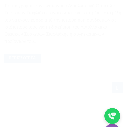
Το πρόγραμμα συνεργατών του Ανταλλακτικά Οικιακών
Συσκευών Σιαφλιάκης είναι δωρεάν και επιτρέπει στα μέλη
του να έχουν έσοδα από την τοποθέτηση συνδέσμων σε
ιστότοπους τους για τη διαφήμιση του Ανταλλακτικά
Οικιακών Συσκευών Σιαφλιάκης ή συγκεκριμένων
προϊόντων του...
ΠΕΡΙΣΣΌΤΕΡΑ