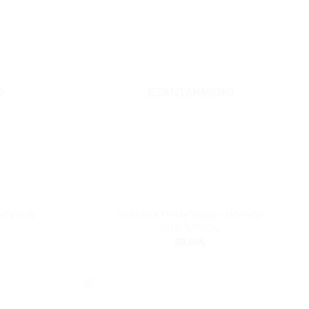
Add to
Add to
wishlist
wishlist
Ο
ΕΞΑΝΤΛΗΜΈΝΟ
+
ΡΟΥΧΩΝ
ΠΛΑΚΕΤΑ ΠΛΥΝΤΗΡΙΟΥ ΡΟΥΧΩΝ
WHIRLPOOL
68.00
€