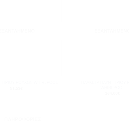
Add to
wishlist
ΕΞΑΝΤΛΗΜΈΝΟ
ΕΞΑΝΤΛΗΜΈΝ
+
ΠΛΑΚΕΤΑ ΠΛΥΝΤΗΡΙΟΥ 
ΝΤΗΡΙΟΥ ΡΟΥΧΩΝ WHIRLPOOL
WHIRLPOOL
51.53
€
164.00
€
ΠΛΗΡΟΦΟΡΊΕΣ