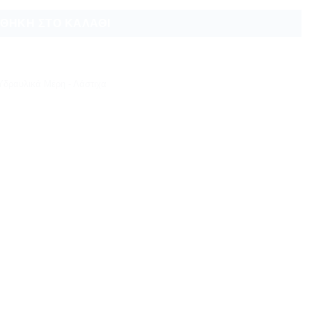
ΘΉΚΗ ΣΤΟ ΚΑΛΆΘΙ
Υδραυλικά Μέρη - Λάστιχα