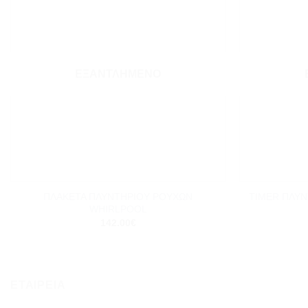
Add to
wishlist
ΕΞΑΝΤΛΗΜΈΝΟ
+
+
ΠΛΑΚΕΤΑ ΠΛΥΝΤΗΡΙΟΥ ΡΟΥΧΩΝ
TIMER ΠΛΥ
WHIRLPOOL
142.00
€
ΕΤΑΙΡΕΙΑ