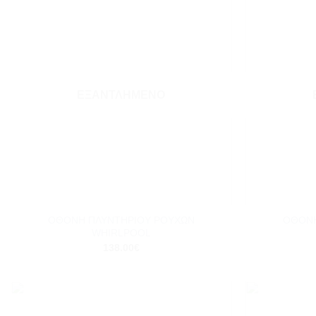
Add to
wishlist
ΕΞΑΝΤΛΗΜΈΝΟ
+
+
ΟΘΟΝΗ ΠΛΥΝΤΗΡΙΟΥ ΡΟΥΧΩΝ
ΟΘΟΝΗ
WHIRLPOOL
138.00
€