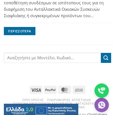
τοποθέτηση συνδέσμων σε ιστότοπους τους για τη
διαφήμιση του Ανταλλακτικά Οικιακών Συσκευών
Σιαφλιάκης ή συγκεκριμένων προϊόντων του...
ΠΕΡΙΣΣΌΤΕΡΑ
Visa
PayPal
MasterCard
Cash
On
ΌΡΟΙ ΧΡΉΣΗΣ
ΠΛΗΡΟΦΟΡΊΕΣ ΑΠΟΣΤΟΛΉΣ
Delivery
ΠΟΛΙΤΙΚΉ ΠΡΟΣΩΠΙΚΏΝ ΔΕΔΟΜΈΝΩΝ
ΚΑΤΑΣΚΕΥΑΣΤΈΣ
ΣΧΕΤΙΚΆ ΜΕ ΕΜΆΣ
ΕΠΙΚΟΙΝΩΝΊΑ
Copyright 2026 ©
Siafliakis
| Development by
ClickSolvers