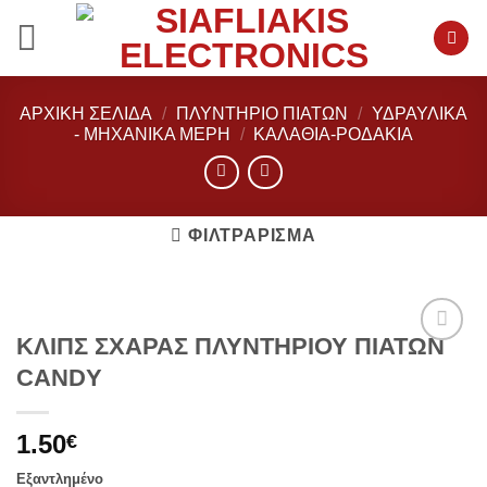
Μετάβαση
στο
περιεχόμενο
ΑΡΧΙΚΉ ΣΕΛΊΔΑ
/
ΠΛΥΝΤΗΡΙΟ ΠΙΑΤΩΝ
/
ΥΔΡΑΥΛΙΚΆ
- ΜΗΧΑΝΙΚΆ ΜΈΡΗ
/
ΚΑΛΆΘΙΑ-ΡΟΔΆΚΙΑ
ΦΙΛΤΡΆΡΙΣΜΑ
ΚΛΙΠΣ ΣΧΑΡΑΣ ΠΛΥΝΤΗΡΙΟΥ ΠΙΑΤΩΝ
Add to
CANDY
wishlist
1.50
€
Εξαντλημένο