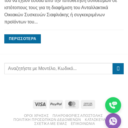
του να έχουν έσοδα από την τοποθέτηση συνδέσμων σε
ιστότοπους τους για τη διαφήμιση του Ανταλλακτικά
Οικιακών Συσκευών Σιαφλιάκης ή συγκεκριμένων
προϊόντων του...
ΠΕΡΙΣΣΌΤΕΡΑ
Visa
PayPal
MasterCard
Cash
On
ΌΡΟΙ ΧΡΉΣΗΣ
ΠΛΗΡΟΦΟΡΊΕΣ ΑΠΟΣΤΟΛΉΣ
Delivery
ΠΟΛΙΤΙΚΉ ΠΡΟΣΩΠΙΚΏΝ ΔΕΔΟΜΈΝΩΝ
ΚΑΤΑΣΚΕΥΑΣΤΈΣ
ΣΧΕΤΙΚΆ ΜΕ ΕΜΆΣ
ΕΠΙΚΟΙΝΩΝΊΑ