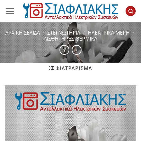
Μετάβαση
στο
περιεχόμενο
ΑΡΧΙΚΉ ΣΕΛΊΔΑ
/
ΣΤΕΓΝΩΤΗΡΙΑ
/
ΗΛΕΚΤΡΙΚΑ ΜΕΡΗ
/
ΑΙΣΘΗΤΗΡΕΣ-ΘΕΡΜΙΚΑ
ΦΙΛΤΡΆΡΙΣΜΑ
Add to
wishlist