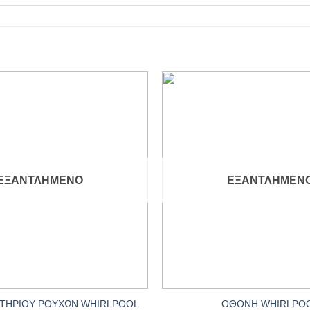
Add to
wishlist
ΕΞΑΝΤΛΗΜΈΝΟ
ΕΞΑΝΤΛΗΜΈΝ
+
ΝΤΗΡΙΟΥ ΡΟΥΧΩΝ WHIRLPOOL
ΟΘΟΝΗ WHIRLPO