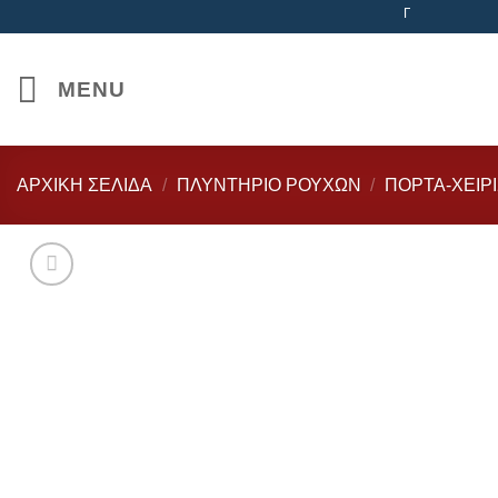
Μετάβαση
Γνήσια ανταλλακτικά 
στο
περιεχόμενο
MENU
ΑΡΧΙΚΉ ΣΕΛΊΔΑ
/
ΠΛΥΝΤΗΡΙΟ ΡΟΥΧΩΝ
/
ΠΟΡΤΑ-ΧΕΙΡ