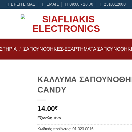
και 6 μήνες εγγύηση σε κάθε εργασία Service
ΒΡΕΊΤΕ ΜΑΣ
EMAIL
09:00 - 18:00
2310312000
ΙΣΤΗΡΙΑ
/
ΣΑΠΟΥΝΟΘΉΚΕΣ-ΕΞΑΡΤΗΜΑΤΑ ΣΑΠΟΥΝΟΘΗΚ
ΚΑΛΛΥΜΑ ΣΑΠΟΥΝΟΘΗ
CANDY
Add to
wishlist
14.00
€
Εξαντλημένο
Κωδικός προϊόντος:
01-023-0016