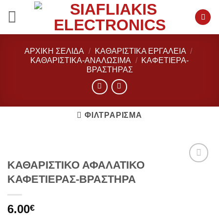
Μετάβαση
στο
περιεχόμενο
ΑΡΧΙΚΉ ΣΕΛΊΔΑ
/
ΚΑΘΑΡΙΣΤΙΚΑ ΕΡΓΑΛΕΙΑ
/
ΚΑΘΑΡΙΣΤΙΚΆ-ΑΝΑΛΩΣΙΜΑ
/
ΚΑΦΕΤΙΈΡΑ-
ΒΡΑΣΤΉΡΑΣ
ΦΙΛΤΡΆΡΙΣΜΑ
ΚΑΘΑΡΙΣΤΙΚΟ ΑΦΑΛΑΤΙΚΟ
Add to
ΚΑΦΕΤΙΕΡΑΣ-ΒΡΑΣΤΗΡΑ
wishlist
6.00
€