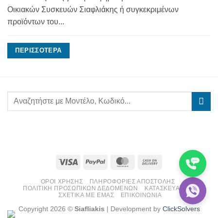
Οικιακών Συσκευών Σιαφλιάκης ή συγκεκριμένων
προϊόντων του...
ΠΕΡΙΣΣΌΤΕΡΑ
Visa
PayPal
MasterCard
Cash
On
ΌΡΟΙ ΧΡΉΣΗΣ
ΠΛΗΡΟΦΟΡΊΕΣ ΑΠΟΣΤΟΛΉΣ
Delivery
ΠΟΛΙΤΙΚΉ ΠΡΟΣΩΠΙΚΏΝ ΔΕΔΟΜΈΝΩΝ
ΚΑΤΑΣΚΕΥΑΣΤΈΣ
ΣΧΕΤΙΚΆ ΜΕ ΕΜΆΣ
ΕΠΙΚΟΙΝΩΝΊΑ
Copyright 2026 ©
Siafliakis
| Development by
ClickSolvers