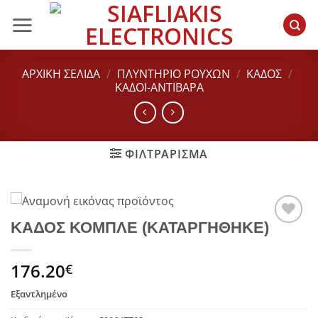
Μετάβαση
στο
περιεχόμενο
ΑΡΧΙΚΉ ΣΕΛΊΔΑ
/
ΠΛΥΝΤΗΡΙΟ ΡΟΥΧΩΝ
/
ΚΆΔΟΣ
/
ΚΆΔΟΙ-ΑΝΤΊΒΑΡΑ
ΦΙΛΤΡΆΡΙΣΜΑ
ΚΑΔΟΣ ΚΟΜΠΛΕ (ΚΑΤΑΡΓΗΘΗΚΕ)
Add to
wishlist
176.20
€
Εξαντλημένο