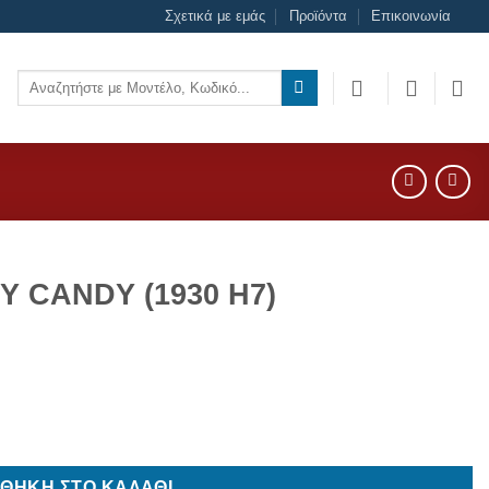
Σχετικά με εμάς
Προϊόντα
Επικοινωνία
Αναζήτηση
για:
 CANDY (1930 H7)
σότητα
ΘΉΚΗ ΣΤΟ ΚΑΛΆΘΙ