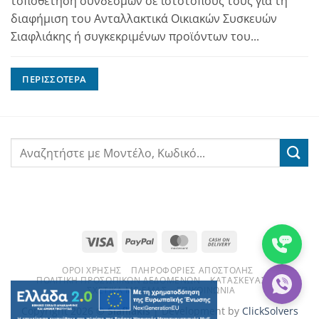
τοποθέτηση συνδέσμων σε ιστότοπους τους για τη
διαφήμιση του Ανταλλακτικά Οικιακών Συσκευών
Σιαφλιάκης ή συγκεκριμένων προϊόντων του...
ΠΕΡΙΣΣΌΤΕΡΑ
Visa
PayPal
MasterCard
Cash
On
ΌΡΟΙ ΧΡΉΣΗΣ
ΠΛΗΡΟΦΟΡΊΕΣ ΑΠΟΣΤΟΛΉΣ
Delivery
ΠΟΛΙΤΙΚΉ ΠΡΟΣΩΠΙΚΏΝ ΔΕΔΟΜΈΝΩΝ
ΚΑΤΑΣΚΕΥΑΣΤΈΣ
ΣΧΕΤΙΚΆ ΜΕ ΕΜΆΣ
ΕΠΙΚΟΙΝΩΝΊΑ
Copyright 2026 ©
Siafliakis
| Development by
ClickSolvers