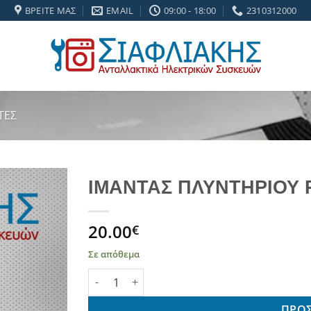
ΒΡΕΊΤΕ ΜΑΣ
EMAIL
09:00 - 18:00
2310312000
ΤΕΣ
ΙΜΑΝΤΑΣ ΠΛΥΝΤΗΡΙΟΥ 
Add to
20.00
wishlist
€
Σε απόθεμα
ΙΜΑΝΤΑΣ ΠΛΥΝΤΗΡΙΟΥ ΡΟΥΧΩΝ CANDY (8PHE 1
ΠΡΟΣ