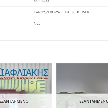
46007433
CANDY,ZEROWATT,HAIER,HOOVER
Ναί
Add to
wishlist
ΕΞΑΝΤΛΗΜΈΝΟ
ΕΞΑΝΤΛΗΜΈΝ