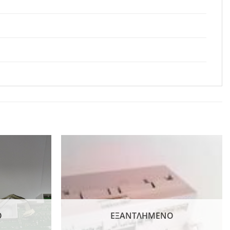
Add to
Add to
wishlist
wishlist
Ο
ΕΞΑΝΤΛΗΜΈΝΟ