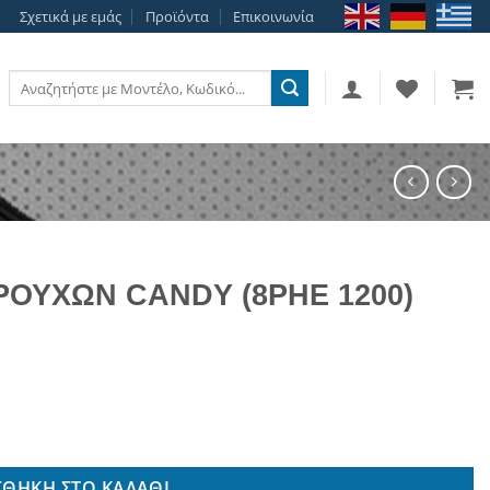
Σχετικά με εμάς
Προϊόντα
Επικοινωνία
Αναζήτηση
για:
ΡΟΥΧΩΝ CANDY (8PHE 1200)
200) ποσότητα
ΘΉΚΗ ΣΤΟ ΚΑΛΆΘΙ