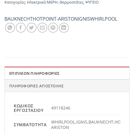
Κατηγορίες:
Ηλεκτρικά ΜΕΡΗ
,
Θερμοστάτες
,
ΨΥΓΕΙΟ
BAUKNECHT
HOTPOINT-ARISTON
IGNIS
WHIRLPOOL
ΕΠΙΠΛΈΟΝ ΠΛΗΡΟΦΟΡΊΕΣ
ΠΛΗΡΟΦΟΡΊΕΣ ΑΠΟΣΤΟΛΉΣ
ΚΩΔΙΚΌΣ
49118246
ΕΡΓΟΣΤΑΣΊΟΥ
WHIRLPOOL,IGNIS,BAUKNECHT,HOTPOIN
ΣΥΜΒΑΤΌΤΗΤΑ
ARISTON