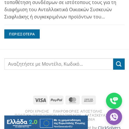
τοποθέτηση συνδέσμων σε ιστότοπους τους για τη
διαφήμιση του Ανταλλακτικά Οικιακών Συσκευών
Σιαφλιάκης ή συγκεκριμένων προϊόντων του...
ΠΕΡΙΣΣΌΤΕΡΑ
Visa
PayPal
MasterCard
Cash
On
ΌΡΟΙ ΧΡΉΣΗΣ
ΠΛΗΡΟΦΟΡΊΕΣ ΑΠΟΣΤΟΛΉΣ
Delivery
ΠΟΛΙΤΙΚΉ ΠΡΟΣΩΠΙΚΏΝ ΔΕΔΟΜΈΝΩΝ
ΚΑΤΑΣΚΕΥΑΣΤΈΣ
ΣΧΕΤΙΚΆ ΜΕ ΕΜΆΣ
ΕΠΙΚΟΙΝΩΝΊΑ
Copyright 2026 ©
Siafliakis
| Development by
ClickSolvers