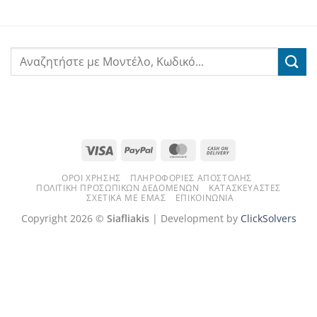
Visa
PayPal
MasterCard
Cash
On
ΌΡΟΙ ΧΡΉΣΗΣ
ΠΛΗΡΟΦΟΡΊΕΣ ΑΠΟΣΤΟΛΉΣ
Delivery
ΠΟΛΙΤΙΚΉ ΠΡΟΣΩΠΙΚΏΝ ΔΕΔΟΜΈΝΩΝ
ΚΑΤΑΣΚΕΥΑΣΤΈΣ
ΣΧΕΤΙΚΆ ΜΕ ΕΜΆΣ
ΕΠΙΚΟΙΝΩΝΊΑ
Copyright 2026 ©
Siafliakis
| Development by
ClickSolvers