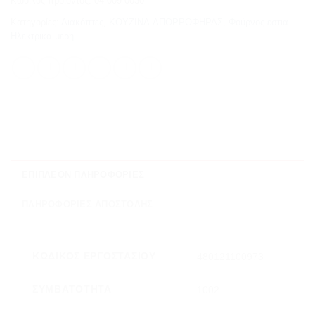
Κωδικός προϊόντος:
04-009-0030
Κατηγορίες:
Διακόπτες
,
ΚΟΥΖΙΝΑ-ΑΠΟΡΡΟΦΗΡΑΣ
,
Φούρνος-εστια
Ηλεκτρικα μερη
ΕΠΙΠΛΈΟΝ ΠΛΗΡΟΦΟΡΊΕΣ
ΠΛΗΡΟΦΟΡΊΕΣ ΑΠΟΣΤΟΛΉΣ
ΚΩΔΙΚΌΣ ΕΡΓΟΣΤΑΣΊΟΥ
480121100973
ΣΥΜΒΑΤΌΤΗΤΑ
1002