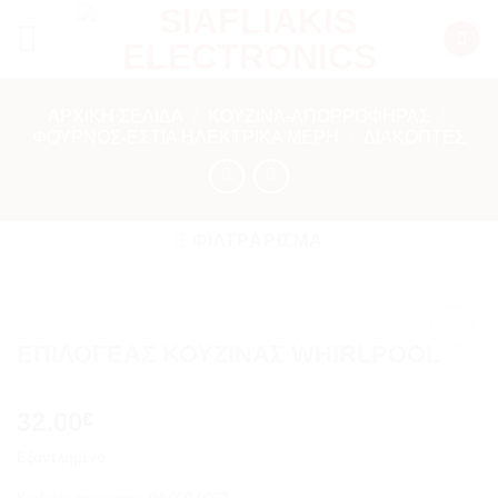
Μετάβαση
στο
περιεχόμενο
ΑΡΧΙΚΉ ΣΕΛΊΔΑ
/
ΚΟΥΖΙΝΑ-ΑΠΟΡΡΟΦΗΡΑΣ
/
ΦΟΎΡΝΟΣ-ΕΣΤΙΑ ΗΛΕΚΤΡΙΚΑ ΜΕΡΗ
/
ΔΙΑΚΌΠΤΕΣ
ΦΙΛΤΡΆΡΙΣΜΑ
ΕΠΙΛΟΓΕΑΣ ΚΟΥΖΙΝΑΣ WHIRLPOOL
Add to
wishlist
32.00
€
Εξαντλημένο