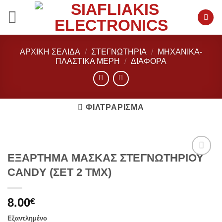
Μετάβαση
στο
περιεχόμενο
ΑΡΧΙΚΉ ΣΕΛΊΔΑ
/
ΣΤΕΓΝΩΤΗΡΙΑ
/
ΜΗΧΑΝΙΚΑ-
ΠΛΑΣΤΙΚΑ ΜΕΡΗ
/
ΔΙΑΦΟΡΑ
ΦΙΛΤΡΆΡΙΣΜΑ
ΕΞΑΡΤΗΜΑ ΜΑΣΚΑΣ ΣΤΕΓΝΩΤΗΡΙΟΥ
Add to
CANDY (ΣΕΤ 2 ΤΜΧ)
wishlist
8.00
€
Εξαντλημένο