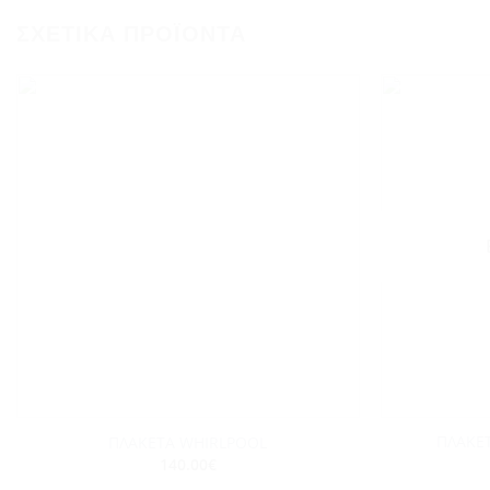
ΣΧΕΤΙΚΆ ΠΡΟΪΌΝΤΑ
Add to
wishlist
+
+
ΠΛΑΚΕ
ΠΛΑΚΕΤΑ WHIRLPOOL
140.00
€