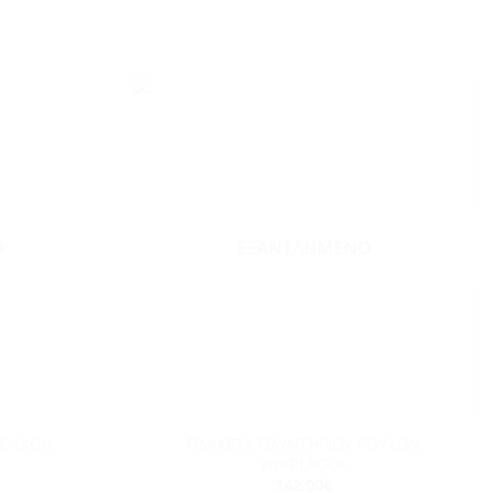
Add to
Add to
wishlist
wishlist
Ο
ΕΞΑΝΤΛΗΜΈΝΟ
+
ΡΟΥΧΩΝ
ΠΛΑΚΕΤΑ ΠΛΥΝΤΗΡΙΟΥ ΡΟΥΧΩΝ
WHIRLPOOL
142.00
€