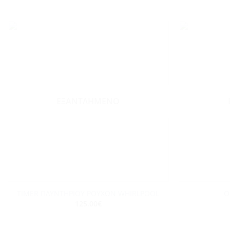
Add to
wishlist
ΕΞΑΝΤΛΗΜΈΝΟ
+
+
TIMER ΠΛΥΝΤΗΡΙΟΥ ΡΟΥΧΩΝ WHIRLPOOL
Ο
125.00
€