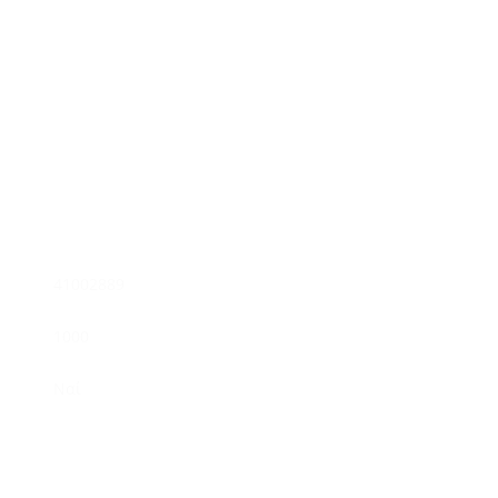
41002889
1000
Ναί