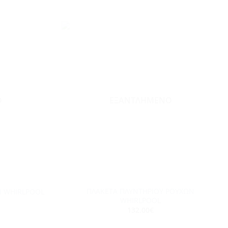
Add to
Add to
wishlist
wishlist
Ο
ΕΞΑΝΤΛΗΜΈΝΟ
+
ΠΛΑΚΕΤΑ ΠΛΥΝΤΗΡΙΟΥ ΡΟΥΧΩΝ
 WHIRLPOOL
WHIRLPOOL
132.00
€