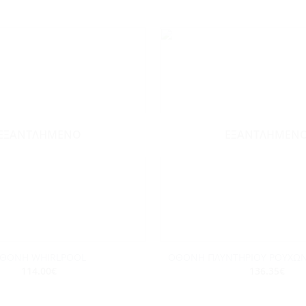
Add to
wishlist
ΕΞΑΝΤΛΗΜΈΝΟ
ΕΞΑΝΤΛΗΜΈΝ
+
ΘΟΝΗ WHIRLPOOL
ΟΘΟΝΗ ΠΛΥΝΤΗΡΙΟΥ ΡΟΥΧΩΝ
114.00
€
136.35
€