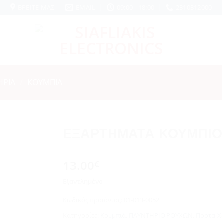
ΒΡΕΊΤΕ ΜΑΣ
EMAIL
09:00 - 18:00
2310312000
ΗΡΙΑ
/
ΚΟΥΜΠΙΆ
ΕΞΑΡΤΗΜΑΤΑ ΚΟΥΜΠΙΟ
Add to
13.00
wishlist
€
Εξαντλημένο
Κωδικός προϊόντος:
01-013-0052
Κατηγορίες:
Κουμπιά
,
ΠΛΥΝΤΗΡΙΟ ΡΟΥΧΩΝ
,
Πορτα-Χ